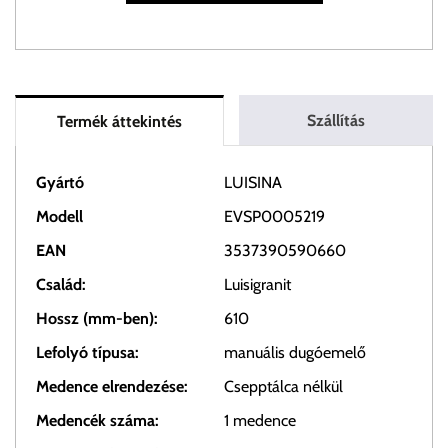
Szállítás
Termék áttekintés
Gyártó
LUISINA
Modell
EVSP0005219
EAN
3537390590660
Család:
Luisigranit
Hossz (mm-ben):
610
Lefolyó típusa:
manuális dugóemelő
Medence elrendezése:
Csepptálca nélkül
Medencék száma:
1 medence