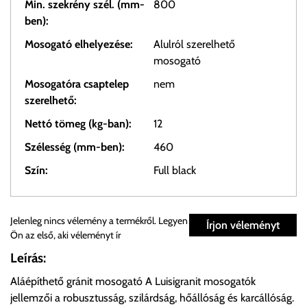
Min. szekrény szél. (mm-
800
ben):
Mosogató elhelyezése:
Alulról szerelhető
mosogató
Mosogatóra csaptelep
nem
szerelhető:
Nettó tömeg (kg-ban):
12
Szélesség (mm-ben):
460
Szín:
Full black
Személyes átvétel:
Jelenleg nincs vélemény a termékről. Legyen
Írjon véleményt
Ön az első, aki véleményt ír
Önnek lehetősége van rendelését a beérkezést követően
Leírás:
ingyenesen átvenni Budapesti Cégcsoportunk Stúdiójában
Aláépíthető gránit mosogató A Luisigranit mosogatók
előre egyeztetett időpontban.
jellemzői a robusztusság, szilárdság, hőállóság és karcállóság.