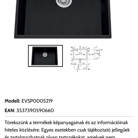
Modell
:
EVSP0005219
EAN
:
3537390590660
Törekszünk a termékek képanyagainak és az információinak
hiteles közlésére. Egyes esetekben csak tájékoztató jellegűek
és tartalmazhatnak olyan tartozékokat, amelyek nem