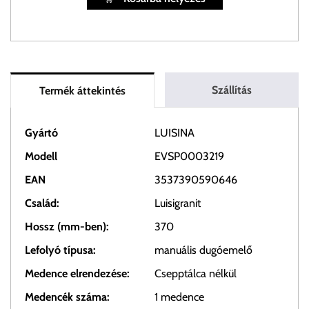
Szállítás
Termék áttekintés
Gyártó
LUISINA
Modell
EVSP0003219
EAN
3537390590646
Család:
Luisigranit
Hossz (mm-ben):
370
Lefolyó típusa:
manuális dugóemelő
Medence elrendezése:
Csepptálca nélkül
Medencék száma:
1 medence