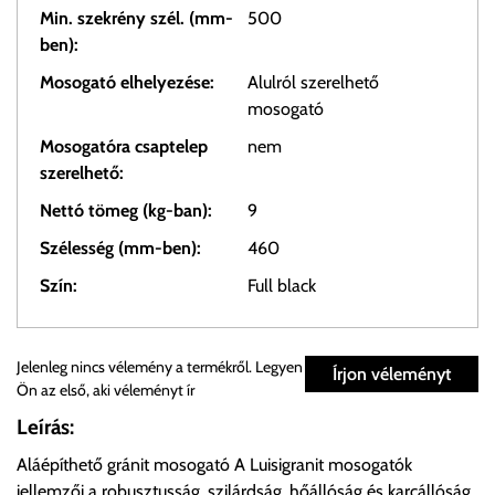
Min. szekrény szél. (mm-
500
ben):
Mosogató elhelyezése:
Alulról szerelhető
mosogató
Mosogatóra csaptelep
nem
szerelhető:
Nettó tömeg (kg-ban):
9
Szélesség (mm-ben):
460
Szín:
Full black
Személyes átvétel:
Jelenleg nincs vélemény a termékről. Legyen
Írjon véleményt
Ön az első, aki véleményt ír
Önnek lehetősége van rendelését a beérkezést követően
Leírás:
ingyenesen átvenni Budapesti Cégcsoportunk Stúdiójában
Aláépíthető gránit mosogató A Luisigranit mosogatók
előre egyeztetett időpontban.
jellemzői a robusztusság, szilárdság, hőállóság és karcállóság.