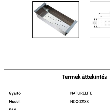
Termék áttekintés
Gyártó
NATURELITE
Modell
N00021SS
EAN
-