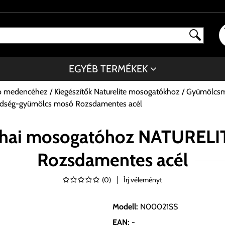
EGYÉB TERMÉKEK
tó medencéhez
Kiegészítők Naturelite mosogatókhoz
Gyümölcsm
dség-gyümölcs mosó Rozsdamentes acél
hai mosogatóhoz NATURELI
Rozsdamentes acél
(
0
)
Írj véleményt
Modell
:
N00021SS
EAN
:
-