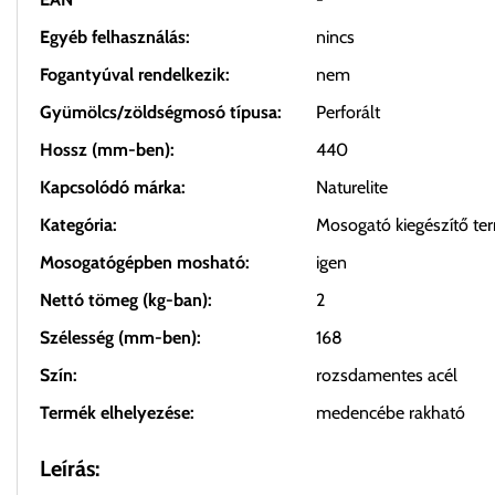
Egyéb felhasználás:
nincs
Fogantyúval rendelkezik:
nem
Gyümölcs/zöldségmosó típusa:
Perforált
Hossz (mm-ben):
440
Kapcsolódó márka:
Naturelite
Kategória:
Mosogató kiegészítő te
Mosogatógépben mosható:
igen
Nettó tömeg (kg-ban):
2
Szélesség (mm-ben):
168
Szín:
rozsdamentes acél
Termék elhelyezése:
medencébe rakható
Leírás: