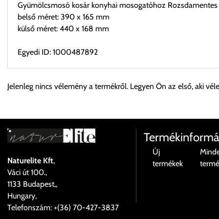
Gyümölcsmosó kosár konyhai mosogatóhoz Rozsdamentes a
belső méret: 390 x 165 mm
külső méret: 440 x 168 mm
Egyedi ID: 1000487892
Személyes átvétel:
Jelenleg nincs vélemény a termékről. Legyen Ön az első, aki vél
Önnek lehetősége van rendelését a beérkezést követően ingyen
Cím:
1133 Budapest, Váci út 100.
Termékinformá
Új
Mind
Naturelite Kft
,
termékek
term
Szállítási díjak:
Váci út 100.,
Az oldalunkon rendelés esetén, amennyiben szállítást is kér, úgy
1133 Budapest,,
válassza ki.
Hungary,
Amennyiben nem biztos választásában, vagy a program automatikusa
Telefonszám: +(36) 70-427-3837
majd visszaigazolják a szállítás költségét.