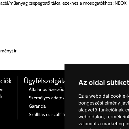
cél/műanyag csepegtető tálca, ezekhez a mosogatókhoz: NEOX
eményt ír
esen átvenni Budapesti Cégcsoportunk Stúdiójában előre egyeztet
ciók
Ügyfélszolgálat
Az oldal sütike
en
Általános Szerződési Feltételek
Termé
Ez a weboldal cookie-
ék
Személyes adatok és azok kezelése
Rólu
böngészési élmény jav
 esetenként több lehetőséget ajánl fel a program. Kérjük, a vásárol
Garancia
Kapcs
alapvető funkcióinak 
Szállítás és szállítási költségek
Adatv
weboldalon
,
termékeink
n nem ajánl fel szállítási költséget, úgy válassza a 0.- forintos s
valamint a marketing i