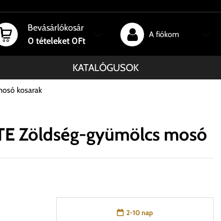
Bevásárlókosár
A fiókom
0
tételeket
0Ft
KATALÓGUSOK
osó kosarak
TE Zöldség-gyümölcs mosó
2-10 nap