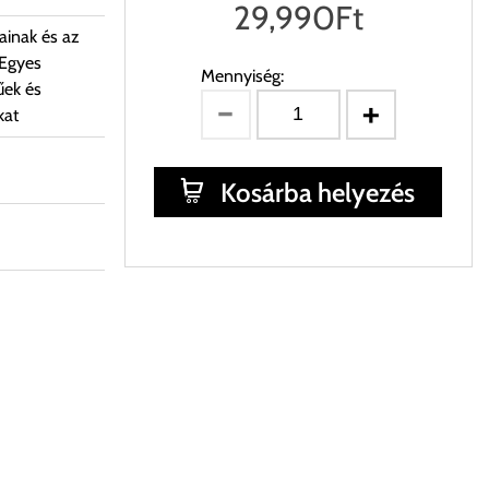
29,990
Ft
ainak és az
 Egyes
Mennyiség:
űek és
kat
Kosárba helyezés