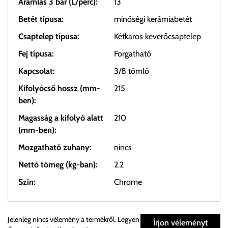
Áramlás 3 bar (L/perc):
13
Betét típusa:
minőségi kerámiabetét
Csaptelep típusa:
Kétkaros keverőcsaptelep
Fej típusa:
Forgatható
Kapcsolat:
3/8 tömlő
Kifolyócső hossz (mm-
215
ben):
Magasság a kifolyó alatt
210
(mm-ben):
Mozgatható zuhany:
nincs
Nettó tömeg (kg-ban):
2.2
Szín:
Chrome
Személyes átvétel:
Jelenleg nincs vélemény a termékről. Legyen
Írjon véleményt