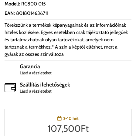
Modell
:
RC800 015
EAN
:
8018014636711
Törekszünk a termékek képanyagainak és az információinak
hiteles közlésére. Egyes esetekben csak tájékoztató jellegűek
és tartalmazhatnak olyan tartozékokat, amelyek nem
tartoznak a termékhez.* A szín a képtől eltérhet, mert a
gyárak az összes színváltoza
Garancia
Lásd a részleteket
Szállítási lehetőségek
Lásd a részleteket
2-10 hét
107,500
Ft