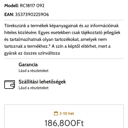
Modell
:
RC18117 092
EAN
:
3537390225906
Törekszünk a termékek képanyagainak és az információinak
hiteles közlésére. Egyes esetekben csak tájékoztató jellegűek
és tartalmazhatnak olyan tartozékokat, amelyek nem
tartoznak a termékhez.* A szín a képtől eltérhet, mert a
gyárak az összes színváltoza
Garancia
Lásd a részleteket
Szállítási lehetőségek
Lásd a részleteket
2-10 hét
186,800
Ft