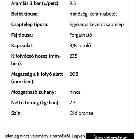
Áramlás 3 bar (L/perc):
9.5
Betét típusa:
minőségi kerámiabetét
Csaptelep típusa:
Egykaros keverőcsaptelep
Fej típusa:
Forgatható
Kapcsolat:
3/8 tömlő
Kifolyócső hossz (mm-
235
ben):
Magasság a kifolyó alatt
208
(mm-ben):
Mozgatható zuhany:
nincs
Nettó tömeg (kg-ban):
2.3
Szín:
Old bronze
Személyes átvétel:
Jelenleg nincs vélemény a termékről. Legyen
Írjon véleményt