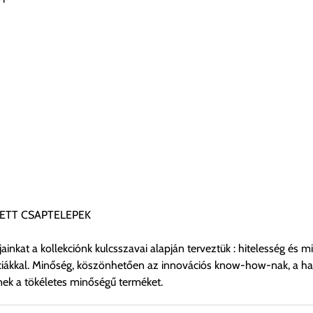
EZETT CSAPTELEPEK
ainkat a kollekciónk kulcsszavai alapján terveztük : hitelesség és
enciákkal. Minőség, köszönhetően az innovációs know-how-nak, a 
nnek a tökéletes minőségű terméket.