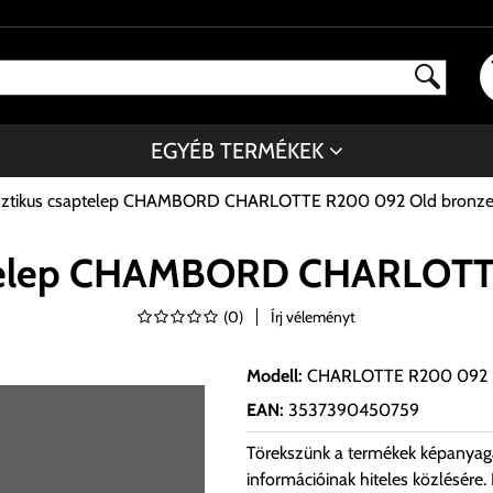
EGYÉB TERMÉKEK
usztikus csaptelep CHAMBORD CHARLOTTE R200 092 Old bronz
aptelep CHAMBORD CHARLOTT
(
0
)
Írj véleményt
Modell
:
CHARLOTTE R200 092
EAN
:
3537390450759
Törekszünk a termékek képanyag
információinak hiteles közlésére.