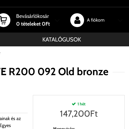
Bevásárlókosár
A fiókom
0
tételeket
0Ft
KATALÓGUSOK
e
E R200 092 Old bronze
1 hét
147,200
Ft
ainak és az
 Egyes
Mennyiség: