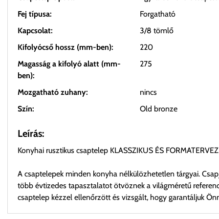
Fej típusa:
Forgatható
Kapcsolat:
3/8 tömlő
Kifolyócső hossz (mm-ben):
220
Magasság a kifolyó alatt (mm-
275
ben):
Mozgatható zuhany:
nincs
Szín:
Old bronze
Leírás:
Konyhai rusztikus csaptelep KLASSZIKUS ÉS FORMATERV
A csaptelepek minden konyha nélkülözhetetlen tárgyai. Csapj
több évtizedes tapasztalatot ötvöznek a világméretű refer
csaptelep kézzel ellenőrzött és vizsgált, hogy garantáljuk Ö