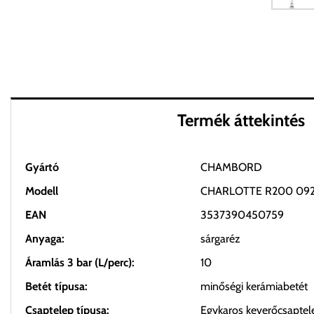
Termék áttekintés
Gyártó
CHAMBORD
Modell
CHARLOTTE R200 09
EAN
3537390450759
Anyaga:
sárgaréz
Áramlás 3 bar (L/perc):
10
Betét típusa:
minőségi kerámiabetét
Csaptelep típusa:
Egykaros keverőcsaptel