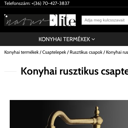
Telefonszám: +(36) 70-427-3837
KONYHAI TERMÉKEK
Konyhai termékek
Csaptelepek
Rusztikus csapok
Konyhai r
Konyhai rusztikus cs