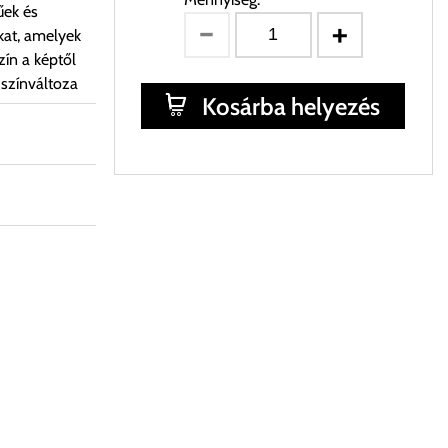
űek és
kat, amelyek
ín a képtől
 színváltoza
Kosárba helyezés