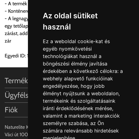
- A termék modul szélessége: 400mm-es szekrénybe
a központ igazolja vissza. Amennyiben a költséget az Ön által
- Konténerek száma: 2 darab
gondoltnál magasabb értékben igazoljuk vissza, úgy a
Az oldal sütiket
- A legnagyobb előnye a terméknek, hogy míg más márkák
visszaigazolástól számított 24 órán belül a terméket
használ
egy tetőlap alól kisiklianak, ami nem eredményez szagmentes
lemondhatja, vagy kérheti a személyes átvételre való
zárást, addig itt minden konténer 98%-os szagmentességgel
módosítását.
zár
Ez a weboldal cookie-kat és
egyéb nyomkövetési
FIGYELEM!!
Egyedi ID: 1000350259
technológiákat használ a
KERÁMIA TERMÉKEK SZÁLLÍTATÁSA NEM, VAGY CSAK
böngészési élmény javítása
A MEGRENDELŐ KIFEJEZETT KÉRÉSÉRE ÉS
érdekében a következő célokra:
a
FELELŐSSÉGÉRE LEHETSÉGES!!
webhely alapvető funkcióinak
Termékinformációk
engedélyezése
,
hogy jobb
Egyéb leírások:
élményt nyújtsunk a weboldalon
,
Ügyfélszolgálat
termékeink és szolgáltatásaink
Budapesti szállítások:
Fiók
iránti érdeklődésének mérése,
1, Budapestre kért szállítás esetén az általános szállítás
valamint a marketing interakciók
helyett időre történő extra szállítás kérése is lehetséges
személyre szabása
,
az Ön
egyedi áron. A szállítás megbeszélt időablakban lehetőség
Naturelite Kft,
számára relevánsabb hirdetések
szerint 1 órás intervallumon belüli pontos időpont
Váci út 100.,
megjelenítése
.
megjelöléssel kérhető munkanapokon 09.00 - 15.00 között.