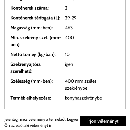
Konténerek száma:
2
Konténerek térfogata (L):
29+29
Magasság (mm-ben):
463
Min. szekrény szél. (mm-
400
ben):
Nettó tömeg (kg-ban):
10
Szekrényajtóra
igen
szerelhető:
Szélesség (mm-ben):
400 mm széles
szekrénybe
Termék elhelyezése:
konyhaszekrénybe
Személyes átvétel:
Jelenleg nincs vélemény a termékről. Legyen
Írjon véleményt
Ön az első, aki véleményt ír