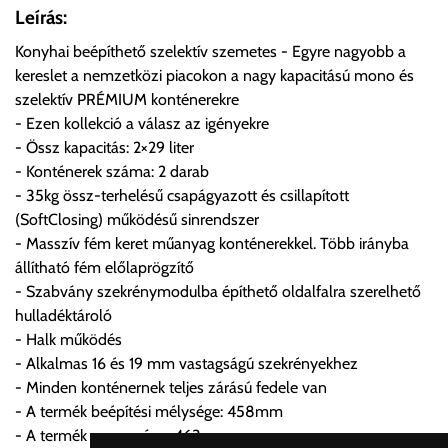
Önnek lehetősége van rendelését a beérkezést követően
Leírás:
ingyenesen átvenni Budapesti Cégcsoportunk Stúdiójában
Konyhai beépíthető szelektív szemetes - Egyre nagyobb a
előre egyeztetett időpontban.
kereslet a nemzetközi piacokon a nagy kapacitású mono és
szelektív PRÉMIUM konténerekre
Cím:
1133 Budapest, Váci út 100.
- Ezen kollekció a válasz az igényekre
- Össz kapacitás: 2×29 liter
- Konténerek száma: 2 darab
Szállítási díjak:
- 35kg össz-terhelésű csapágyazott és csillapított
Az oldalunkon rendelés esetén, amennyiben szállítást is kér,
(SoftClosing) működésű sinrendszer
úgy esetenként több lehetőséget ajánl fel a program. Kérjük, a
- Masszív fém keret műanyag konténerekkel. Több irányba
vásárolt árú figyelembevételével az önnek megfelelő szállítási
állítható fém előlaprögzítő
költséget válassza ki.
- Szabvány szekrénymodulba építhető oldalfalra szerelhető
Amennyiben nem biztos választásában, vagy a program
hulladéktároló
automatikusan nem ajánl fel szállítási költséget, úgy válassza
- Halk működés
a 0.- forintos szállítást, kollégáink megvizsgálják a vásárolt
- Alkalmas 16 és 19 mm vastagságú szekrényekhez
termék adatait, majd visszaigazolják a szállítás költségét.
- Minden konténernek teljes zárású fedele van
- A termék beépítési mélysége: 458mm
Ingyenes szállítási lehetőség nincs!
- A termék magassága: 463mm
Egyes termékek súlyát a program nem ismeri, rendelés esetén