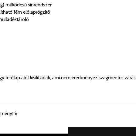
ing) működésű sinrendszer
ítható fém előlaprögzítő
hulladéktároló
y tetőlap alól kisiklianak, ami nem eredményez szagmentes zárás
eményt ír
esen átvenni Budapesti Cégcsoportunk Stúdiójában előre egyeztet