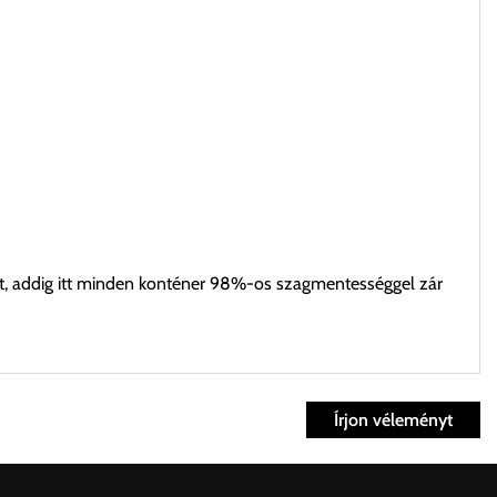
t, addig itt minden konténer 98%-os szagmentességgel zár
Írjon véleményt
ett időpontban.