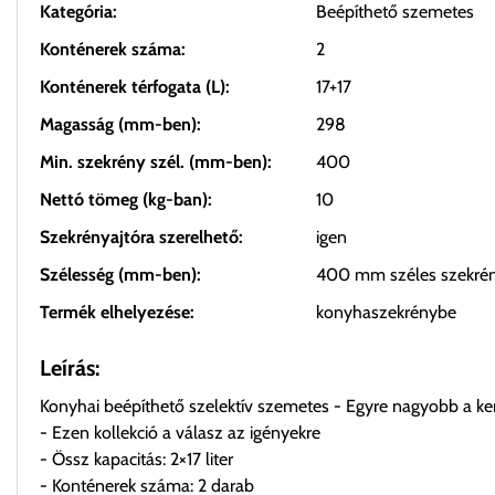
Kategória:
Beépíthető szemetes
Konténerek száma:
2
Konténerek térfogata (L):
17+17
Magasság (mm-ben):
298
Min. szekrény szél. (mm-ben):
400
Nettó tömeg (kg-ban):
10
Szekrényajtóra szerelhető:
igen
Szélesség (mm-ben):
400 mm széles szekré
Termék elhelyezése:
konyhaszekrénybe
Leírás:
Konyhai beépíthető szelektív szemetes - Egyre nagyobb a k
- Ezen kollekció a válasz az igényekre
- Össz kapacitás: 2×17 liter
- Konténerek száma: 2 darab