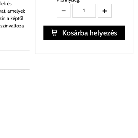
űek és
kat, amelyek
ín a képtől
 színváltoza
Kosárba helyezés