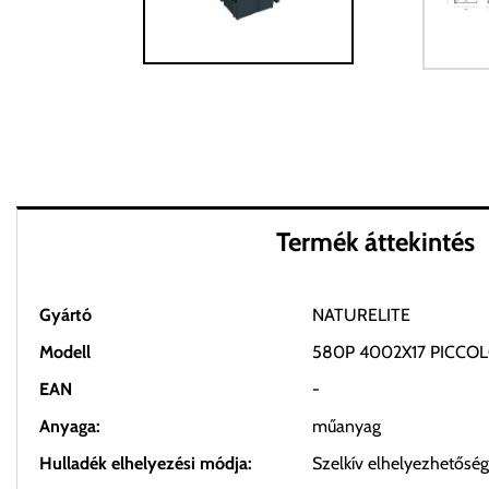
Termék áttekintés
Gyártó
NATURELITE
Modell
580P 4002X17 PICCO
EAN
-
Anyaga:
műanyag
Hulladék elhelyezési módja:
Szelkív elhelyezhetőség