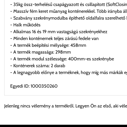
- 35kg össz-terhelésű csapágyazott és csillapított (SoftClos
- Masszív fém keret műanyag konténerekkel. Több irányba áll
- Szabvány szekrénymodulba építhető oldalfalra szerelhető 
- Halk működés
- Alkalmas 16 és 19 mm vastagságú szekrényekhez
- Minden konténernek teljes zárású fedele van
- A termék beépítési mélysége: 458mm
- A termék magassága: 298mm
- A termék modul szélessége: 400mm-es szekrénybe
- Konténerek száma: 2 darab
- A legnagyobb előnye a terméknek, hogy míg más márkák eg
Egyedi ID: 1000350260
Személyes átvétel:
Jelenleg nincs vélemény a termékről. Legyen Ön az első, aki vél
Önnek lehetősége van rendelését a beérkezést követően ingyen