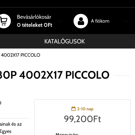
Bevásárlókosár
A fiókom
0
tételeket
0Ft
KATALÓGUSOK
80P 4002X17 PICCOLO
e 580P 4002X17 PICCOLO
O
2-10 nap
99,200
Ft
ainak és az
 Egyes
Mennyiség: