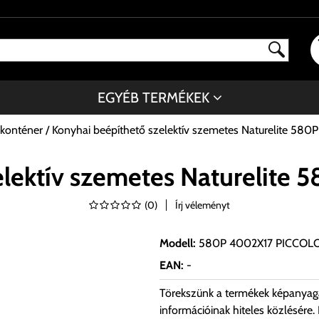
EGYÉB TERMÉKEK
 konténer
Konyhai beépíthető szelektív szemetes Naturelite 5
elektív szemetes Naturelit
(
0
)
Írj véleményt
Modell
:
580P 4002X17 PICCOL
EAN
:
-
Törekszünk a termékek képanyag
információinak hiteles közlésére.