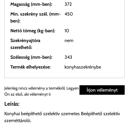
Magasság (mm-ben):
372
Min. szekrény szél. (mm-
450
ben):
Nettó tömeg (kg-ban):
10
Szekrényajtóra
nem
szerelhető:
Szélesség (mm-ben):
343
Termék elhelyezése:
konyhaszekrénybe
Személyes átvétel:
Jelenleg nincs vélemény a termékről. Legyen
Írjon véleményt
Ön az első, aki véleményt ír
Önnek lehetősége van rendelését a beérkezést követően
Leírás:
ingyenesen átvenni Budapesti Cégcsoportunk Stúdiójában
Konyhai beépíthető szelektív szemetes Beépíthető szelektív
előre egyeztetett időpontban.
szeméttároló.
Cím:
1133 Budapest, Váci út 100.