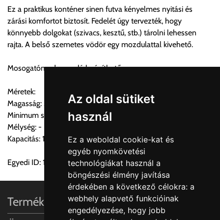
Ez a praktikus konténer sinen futva kényelmes nyitási és
zárási komfortot biztosít. Fedelét úgy tervezték, hogy
könnyebb dolgokat (szivacs, kesztű, stb.) tárolni lehessen
Szállítási díjak:
rajta. A belső szemetes vödör egy mozdulattal kivehető.
Az oldalunkon rendelés esetén, amennyiben szállítást is kér,
úgy esetenként több lehetőséget ajánl fel a program. Kérjük, a
Mosogatómedence alá beépíthető.
vásárolt árú figyelembevételével az önnek megfelelő szállítási
költséget válassza ki.
Méretek:
Amennyiben nem biztos választásában, vagy a program
Az oldal sütiket
Magasság: 372mm
automatikusan nem ajánl fel szállítási költséget, úgy válassza
használ
Minimum szekrényszélesség: 450mm(szekrény)
a 0.- forintos szállítást, kollégáink megvizsgálják a vásárolt
Mélység: -
termék adatait, majd visszaigazolják a szállítás költségét.
Kapacitás: 1×16L + 2×7,5L
Ez a weboldal cookie-kat és
egyéb nyomkövetési
Ingyenes szállítási lehetőség nincs!
Egyedi ID: 1000231136
technológiákat használ a
Egyes termékek súlyát a program nem ismeri, rendelés esetén
böngészési élmény javítása
a központ igazolja vissza. Amennyiben a költséget az Ön által
érdekében a következő célokra:
a
gondoltnál magasabb értékben igazoljuk vissza, úgy a
webhely alapvető funkcióinak
Termékinformációk
visszaigazolástól számított 24 órán belül a terméket
engedélyezése
,
hogy jobb
lemondhatja, vagy kérheti a személyes átvételre való