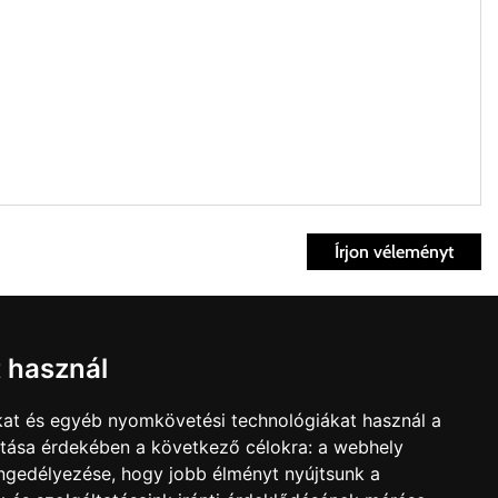
Írjon véleményt
ett időpontban.
Fiók
t használ
kvisszaküldés
fiók
kat és egyéb nyomkövetési technológiákat használ a
nk
Bevásárlókosár
ítása érdekében a következő célokra:
a webhely
t árú figyelembevételével az önnek megfelelő szállítási költséget
olat
engedélyezése
,
hogy jobb élményt nyújtsunk a
édelmi irányelvek