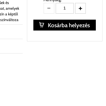
űek és
kat, amelyek
ín a képtől
 színváltoza
Kosárba helyezés