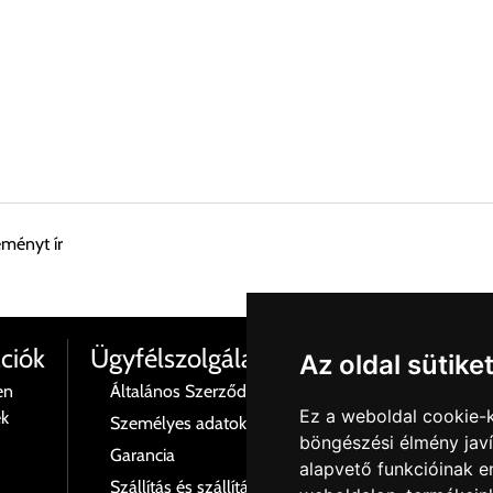
eményt ír
esen átvenni Budapesti Cégcsoportunk Stúdiójában előre egyeztet
ciók
Ügyfélszolgálat
Az oldal sütike
en
Általános Szerződési Feltételek
Termé
Ez a weboldal cookie-
ék
Személyes adatok és azok kezelése
Rólu
böngészési élmény jav
 esetenként több lehetőséget ajánl fel a program. Kérjük, a vásárol
Garancia
Kapcs
alapvető funkcióinak 
Szállítás és szállítási költségek
Adatv