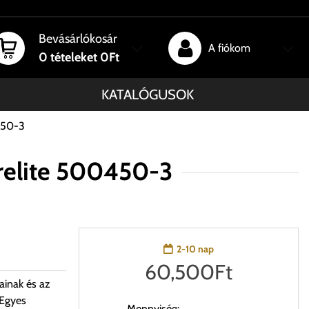
Bevásárlókosár
A fiókom
0
tételeket
0Ft
KATALÓGUSOK
450-3
urelite 500450-3
2-10 nap
60,500
Ft
ainak és az
 Egyes
Mennyiség: