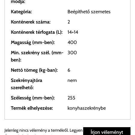
módja:
Kategória:
Beépíthető szemetes
Konténerek száma:
2
Konténerek térfogata (L):
14+14
Magasság (mm-ben):
400
Min. szekrény szél. (mm-
300
ben):
Nettó tömeg (kg-ban):
6
Szekrényajtóra
nem
szerelhető:
Szélesség (mm-ben):
255
Termék elhelyezése:
konyhaszekrénybe
Személyes átvétel:
Jelenleg nincs vélemény a termékről. Legyen
Írjon véleményt