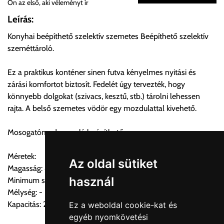
Ön az első, aki véleményt ír
Önnek lehetősége van rendelését a beérkezést követően
Leírás:
ingyenesen átvenni Budapesti Cégcsoportunk Stúdiójában
Konyhai beépíthető szelektív szemetes Beépíthető szelektív
előre egyeztetett időpontban.
szeméttároló.
Cím:
1133 Budapest, Váci út 100.
Ez a praktikus konténer sinen futva kényelmes nyitási és
zárási komfortot biztosít. Fedelét úgy tervezték, hogy
könnyebb dolgokat (szivacs, kesztű, stb.) tárolni lehessen
Szállítási díjak:
rajta. A belső szemetes vödör egy mozdulattal kivehető.
Az oldalunkon rendelés esetén, amennyiben szállítást is kér,
úgy esetenként több lehetőséget ajánl fel a program. Kérjük, a
Mosogatómedence alá beépíthető.
vásárolt árú figyelembevételével az önnek megfelelő szállítási
költséget válassza ki.
Méretek:
Amennyiben nem biztos választásában, vagy a program
Az oldal sütiket
Magasság: 400mm
automatikusan nem ajánl fel szállítási költséget, úgy válassza
használ
Minimum szekrényszélesség: 400mm(szekrény)
a 0.- forintos szállítást, kollégáink megvizsgálják a vásárolt
Mélység: -
termék adatait, majd visszaigazolják a szállítás költségét.
Kapacitás: 2×14L
Ez a weboldal cookie-kat és
egyéb nyomkövetési
Ingyenes szállítási lehetőség nincs!