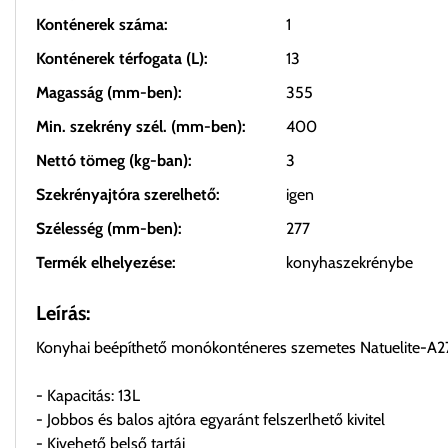
Konténerek száma:
1
Konténerek térfogata (L):
13
Magasság (mm-ben):
355
Min. szekrény szél. (mm-ben):
400
Nettó tömeg (kg-ban):
3
Szekrényajtóra szerelhető:
igen
Szélesség (mm-ben):
277
Termék elhelyezése:
konyhaszekrénybe
Leírás:
Konyhai beépíthető monókonténeres szemetes Natuelite-A2
- Kapacitás: 13L
- Jobbos és balos ajtóra egyaránt felszerlhető kivitel
- Kivehető belső tartáj