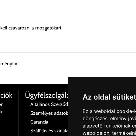
l kell csavarozni a mozgatókart.
eményt ír
esen átvenni Budapesti Cégcsoportunk Stúdiójában előre egyeztet
ciók
Ügyfélszolgálat
Az oldal sütike
en
Általános Szerződési Feltételek
Termé
Ez a weboldal cookie-
ék
Személyes adatok és azok kezelése
Rólu
böngészési élmény jav
 esetenként több lehetőséget ajánl fel a program. Kérjük, a vásárol
Garancia
Kapcs
alapvető funkcióinak 
Szállítás és szállítási költségek
Adatv
weboldalon
,
termékeink
n nem ajánl fel szállítási költséget, úgy válassza a 0.- forintos s