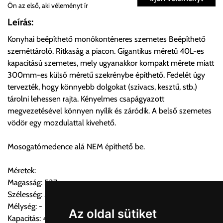
Ön az első, aki véleményt ír
Önnek lehetősége van rendelését a beérkezést követően
Leírás:
ingyenesen átvenni Budapesti Cégcsoportunk Stúdiójában
Konyhai beépíthető monókonténeres szemetes Beépíthető
előre egyeztetett időpontban.
szeméttároló. Ritkaság a piacon. Gigantikus méretű 40L-es
kapacitású szemetes, mely ugyanakkor kompakt mérete miatt
Cím:
1133 Budapest, Váci út 100.
300mm-es külső méretű szekrénybe építhető. Fedelét úgy
tervezték, hogy könnyebb dolgokat (szivacs, kesztű, stb.)
tárolni lehessen rajta. Kényelmes csapágyazott
Szállítási díjak:
megvezetésével könnyen nyílik és záródik. A belső szemetes
Az oldalunkon rendelés esetén, amennyiben szállítást is kér,
vödör egy mozdulattal kivehető.
úgy esetenként több lehetőséget ajánl fel a program. Kérjük, a
vásárolt árú figyelembevételével az önnek megfelelő szállítási
Mosogatómedence alá NEM építhető be.
költséget válassza ki.
Amennyiben nem biztos választásában, vagy a program
Méretek:
automatikusan nem ajánl fel szállítási költséget, úgy válassza
Magasság: 537mm
a 0.- forintos szállítást, kollégáink megvizsgálják a vásárolt
Szélesség: 300mm(szekrény)
termék adatait, majd visszaigazolják a szállítás költségét.
Mélység: -
Az oldal sütiket
Kapacitás: 40L
Ingyenes szállítási lehetőség nincs!