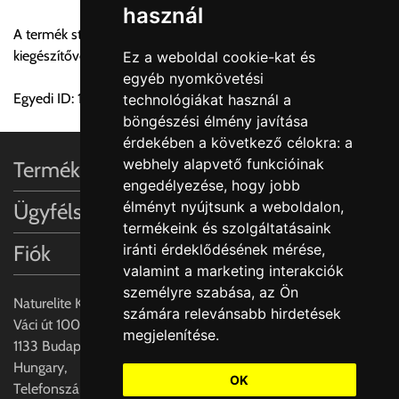
használ
Egyes termékek súlyát a program nem ismeri, rendelés esetén
A termék stabilitásának növelésére javasoljuk a 222101-es
a központ igazolja vissza. Amennyiben a költséget az Ön által
kiegészítővel való beépítését.
Ez a weboldal cookie-kat és
gondoltnál magasabb értékben igazoljuk vissza, úgy a
egyéb nyomkövetési
visszaigazolástól számított 24 órán belül a terméket
Egyedi ID: 1000231140
technológiákat használ a
lemondhatja, vagy kérheti a személyes átvételre való
böngészési élmény javítása
módosítását.
érdekében a következő célokra:
a
webhely alapvető funkcióinak
Termékinformációk
FIGYELEM!!
engedélyezése
,
hogy jobb
KERÁMIA TERMÉKEK SZÁLLÍTATÁSA NEM, VAGY CSAK
élményt nyújtsunk a weboldalon
,
Ügyfélszolgálat
A MEGRENDELŐ KIFEJEZETT KÉRÉSÉRE ÉS
termékeink és szolgáltatásaink
FELELŐSSÉGÉRE LEHETSÉGES!!
iránti érdeklődésének mérése,
Fiók
valamint a marketing interakciók
Egyéb leírások:
személyre szabása
,
az Ön
Naturelite Kft,
számára relevánsabb hirdetések
Budapesti szállítások:
Váci út 100.,
megjelenítése
.
1, Budapestre kért szállítás esetén az általános szállítás
1133 Budapest,
helyett időre történő extra szállítás kérése is lehetséges
Hungary,
egyedi áron. A szállítás megbeszélt időablakban lehetőség
OK
Telefonszám: +(36) 70-427-3837