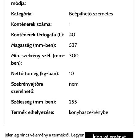
módja:
Kategória:
Beépíthető szemetes
Konténerek száma:
1
Konténerek térfogata (L):
40
Magasság (mm-ben):
537
Min. szekrény szél. (mm-
300
ben):
Nettó tömeg (kg-ban):
10
Szekrényajtóra
nem
szerelhető:
Szélesség (mm-ben):
255
Termék elhelyezése:
konyhaszekrénybe
Személyes átvétel:
Jelenleg nincs vélemény a termékről. Legyen
Írjon véleményt