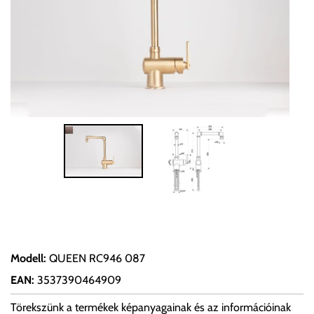
Modell
:
QUEEN RC946 087
EAN
:
3537390464909
Törekszünk a termékek képanyagainak és az információinak