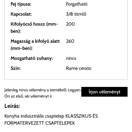
Fej típusa:
Forgatható
Kapcsolat:
3/8 tömlő
Kifolyócső hossz (mm-
200
ben):
Magasság a kifolyó alatt
260
(mm-ben):
Mozgatható zuhany:
nincs
Szín:
Rame cerato
Személyes átvétel:
Jelenleg nincs vélemény a termékről. Legyen
Írjon véleményt
Ön az első, aki véleményt ír
Önnek lehetősége van rendelését a beérkezést követően
Leírás:
ingyenesen átvenni Budapesti Cégcsoportunk Stúdiójában
Konyha indusztriális csaptelep KLASSZIKUS ÉS
előre egyeztetett időpontban.
FORMATERVEZETT CSAPTELEPEK
Cím:
1133 Budapest, Váci út 100.