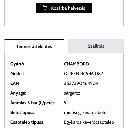
Kosárba helyezés
Szállítás
Termék áttekintés
Gyártó
CHAMBORD
Modell
QUEEN RC946 087
EAN
3537390464909
Anyaga:
sárgaréz
Áramlás 3 bar (L/perc):
9
Betét típusa:
minőségi kerámiabetét
Csaptelep típusa:
Egykaros keverőcsaptelep