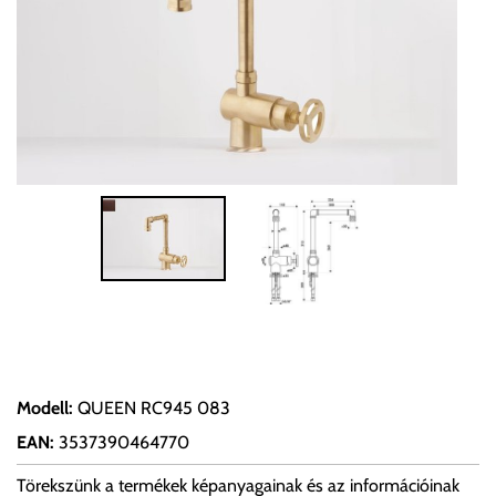
Modell
:
QUEEN RC945 083
EAN
:
3537390464770
Törekszünk a termékek képanyagainak és az információinak