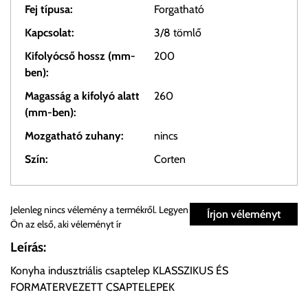
Fej típusa:
Forgatható
Kapcsolat:
3/8 tömlő
Kifolyócső hossz (mm-
200
ben):
Magasság a kifolyó alatt
260
(mm-ben):
Mozgatható zuhany:
nincs
Szín:
Corten
Személyes átvétel:
Jelenleg nincs vélemény a termékről. Legyen
Írjon véleményt
Ön az első, aki véleményt ír
Önnek lehetősége van rendelését a beérkezést követően
Leírás:
ingyenesen átvenni Budapesti Cégcsoportunk Stúdiójában
Konyha indusztriális csaptelep KLASSZIKUS ÉS
előre egyeztetett időpontban.
FORMATERVEZETT CSAPTELEPEK
Cím:
1133 Budapest, Váci út 100.