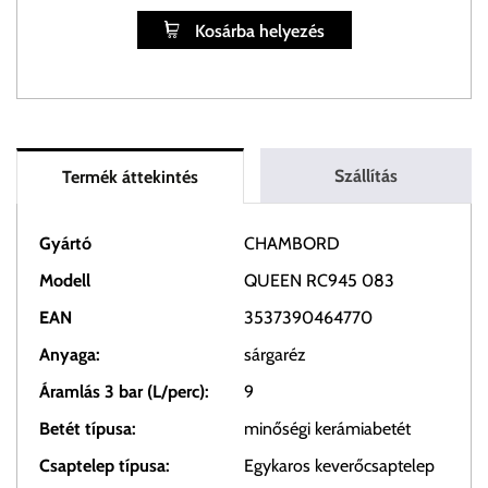
Kosárba helyezés
Szállítás
Termék áttekintés
Gyártó
CHAMBORD
Modell
QUEEN RC945 083
EAN
3537390464770
Anyaga:
sárgaréz
Áramlás 3 bar (L/perc):
9
Betét típusa:
minőségi kerámiabetét
Csaptelep típusa:
Egykaros keverőcsaptelep