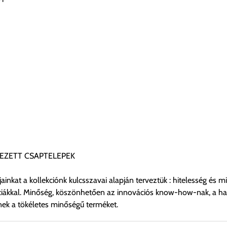
RVEZETT CSAPTELEPEK
ainkat a kollekciónk kulcsszavai alapján terveztük : hitelesség és
enciákkal. Minőség, köszönhetően az innovációs know-how-nak, a 
nnek a tökéletes minőségű terméket.