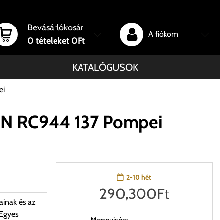
Bevásárlókosár
A fiókom
0
tételeket
0Ft
KATALÓGUSOK
ei
EN RC944 137 Pompei
2-10 hét
290,300
Ft
ainak és az
 Egyes
Mennyiség: