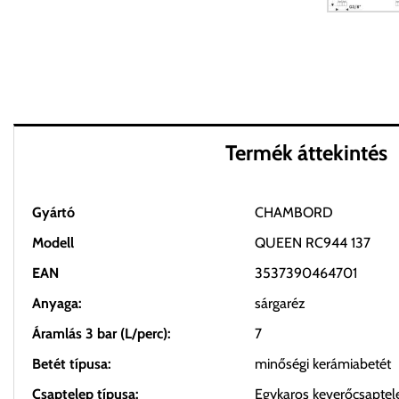
Termék áttekintés
Gyártó
CHAMBORD
Modell
QUEEN RC944 137
EAN
3537390464701
Anyaga:
sárgaréz
Áramlás 3 bar (L/perc):
7
Betét típusa:
minőségi kerámiabetét
Csaptelep típusa:
Egykaros keverőcsaptel