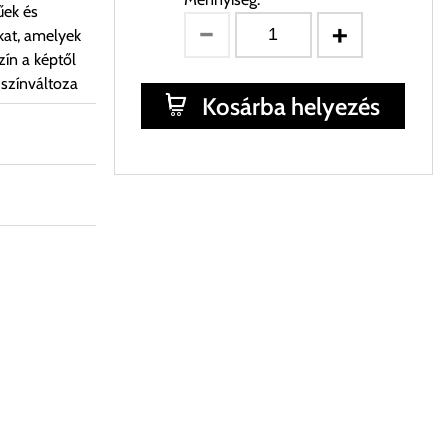
űek és
kat, amelyek
ín a képtől
 színváltoza
Kosárba helyezés