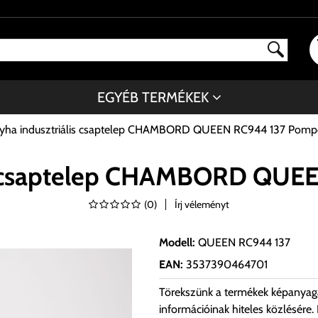
EGYÉB TERMÉKEK
yha indusztriális csaptelep CHAMBORD QUEEN RC944 137 Pomp
is csaptelep CHAMBORD QUE
(
0
)
Írj véleményt
Modell
:
QUEEN RC944 137
EAN
:
3537390464701
Törekszünk a termékek képanyag
információinak hiteles közlésére.