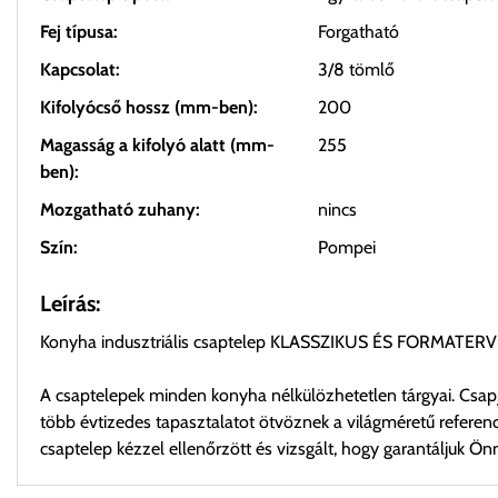
Fej típusa:
Forgatható
Kapcsolat:
3/8 tömlő
Kifolyócső hossz (mm-ben):
200
Magasság a kifolyó alatt (mm-
255
ben):
Mozgatható zuhany:
nincs
Szín:
Pompei
Leírás:
Konyha indusztriális csaptelep KLASSZIKUS ÉS FORMATE
A csaptelepek minden konyha nélkülözhetetlen tárgyai. Csapj
több évtizedes tapasztalatot ötvöznek a világméretű refer
csaptelep kézzel ellenőrzött és vizsgált, hogy garantáljuk Ö