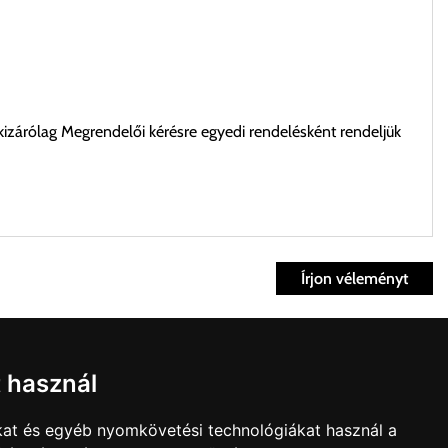
kizárólag Megrendelői kérésre egyedi rendelésként rendeljük
Írjon véleményt
ett időpontban.
Fiók
t használ
kvisszaküldés
fiók
kat és egyéb nyomkövetési technológiákat használ a
nk
Bevásárlókosár