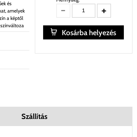
űek és
kat, amelyek
ín a képtől
 színváltoza
Kosárba helyezés
Szállítás