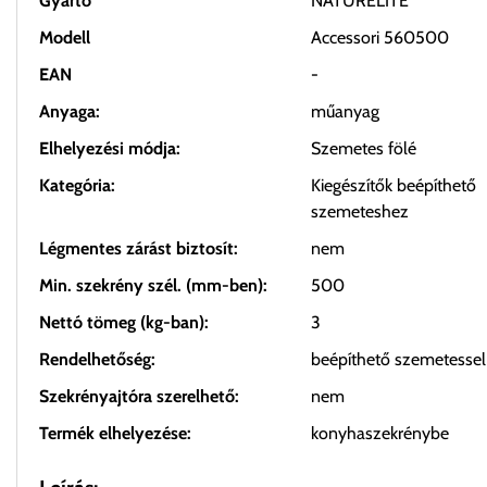
Gyártó
NATURELITE
Modell
Accessori 560500
EAN
-
Anyaga:
műanyag
Elhelyezési módja:
Szemetes fölé
Kategória:
Kiegészítők beépíthető
szemeteshez
Légmentes zárást biztosít:
nem
Min. szekrény szél. (mm-ben):
500
Nettó tömeg (kg-ban):
3
Rendelhetőség:
beépíthető szemetessel
Szekrényajtóra szerelhető:
nem
Termék elhelyezése:
konyhaszekrénybe