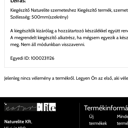
Leírás:
Kiegészítő Naturelite szemeteshez Kiegészítő termék, szeme
Szélesség: 500mm(szekrény)
A kiegészítők kizárólag a hozzátartozó készülékkel együtt ren
A megrendelt kiegészítő alkatrész, ha mégsem egyezik a készü
meg. Nem áll módunkban visszavenni.
Egyedi ID: 1000231126
Személyes átvétel:
Jelenleg nincs vélemény a termékről. Legyen Ön az első, aki vél
Önnek lehetősége van rendelését a beérkezést követően ingyen
Cím:
1133 Budapest, Váci út 100.
Termékinformá
Új
Mind
Naturelite Kft
,
termékek
term
Szállítási díjak: