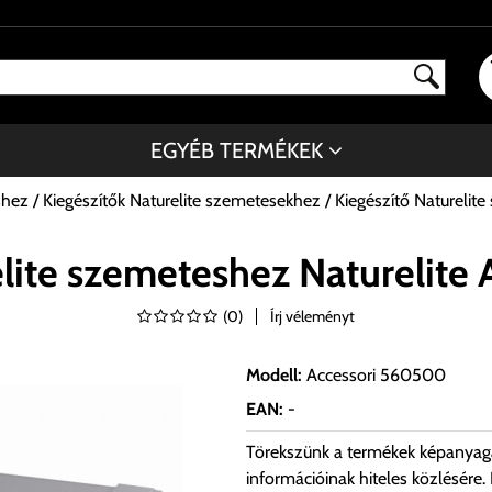
EGYÉB TERMÉKEK
shez
Kiegészítők Naturelite szemetesekhez
Kiegészítő Naturelit
elite szemeteshez Naturelite
(
0
)
Írj véleményt
Modell
:
Accessori 560500
EAN
:
-
Törekszünk a termékek képanyag
információinak hiteles közlésére.