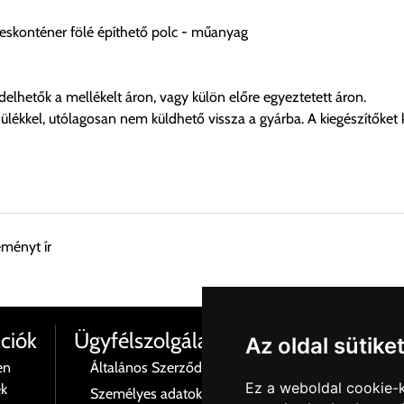
teskonténer fölé építhető polc - műanyag
delhetők a mellékelt áron, vagy külön előre egyeztetett áron.
lékkel, utólagosan nem küldhető vissza a gyárba. A kiegészítőket 
eményt ír
esen átvenni Budapesti Cégcsoportunk Stúdiójában előre egyeztet
ciók
Ügyfélszolgálat
Az oldal sütike
en
Általános Szerződési Feltételek
Termé
Ez a weboldal cookie-
ék
Személyes adatok és azok kezelése
Rólu