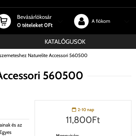
Bevásárlókosár
A fiókom
0
tételeket
0Ft
KATALÓGUSOK
e szemeteshez Naturelite Accessori 560500
 Accessori 560500
2-10 nap
11,800
Ft
ainak és az
 Egyes
Mennyiség: