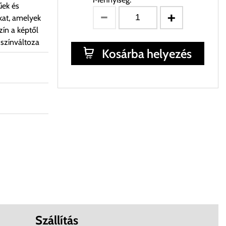
űek és
kat, amelyek
ín a képtől
 színváltoza
Kosárba helyezés
Szállítás