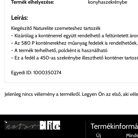
Termék elhelyezése:
konyhaszekrénybe
Leírás:
Kiegészítő Naturelite szemeteshez tartozék
- Kizárólag a konténerrel együtt rendelhető a feltüntetett áro
- Az 580 P konténerekhez műanyag fedelek is rendelhetőek, a
- A termék terhelhető, polcként is használható
- Ez a fedél a 450-as szekrénybe illeszthető konténer tartoz
Egyedi ID: 1000350274
Személyes átvétel:
Jelenleg nincs vélemény a termékről. Legyen Ön az első, aki vél
Önnek lehetősége van rendelését a beérkezést követően ingyen
Cím:
1133 Budapest, Váci út 100.
Termékinformá
Új
Mind