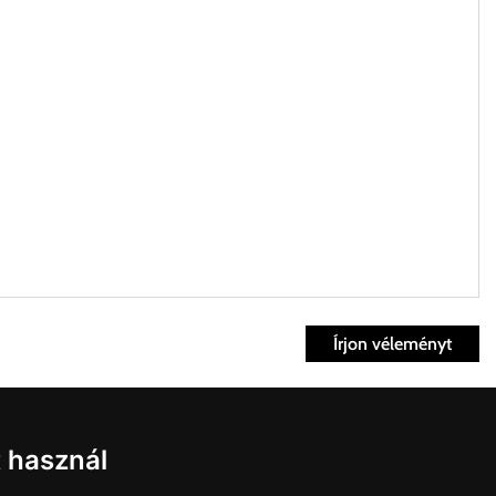
Írjon véleményt
ett időpontban.
Fiók
t használ
kvisszaküldés
fiók