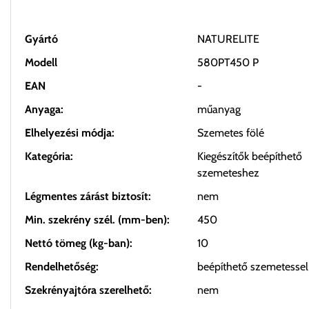
Gyártó
NATURELITE
Modell
580PT450 P
EAN
-
Anyaga:
műanyag
Elhelyezési módja:
Szemetes fölé
Kategória:
Kiegészítők beépíthető
szemeteshez
Légmentes zárást biztosít:
nem
Min. szekrény szél. (mm-ben):
450
Nettó tömeg (kg-ban):
10
Rendelhetőség:
beépíthető szemetessel
Szekrényajtóra szerelhető:
nem