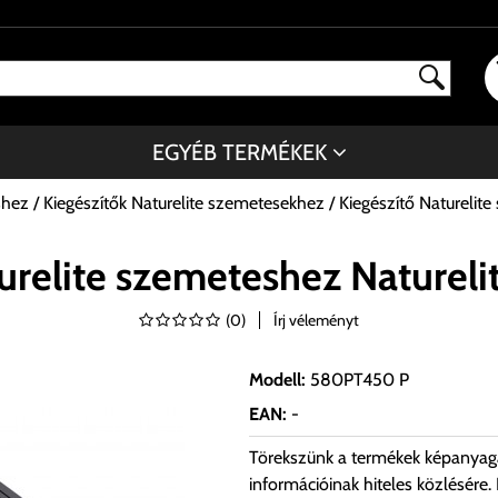
EGYÉB TERMÉKEK
shez
Kiegészítők Naturelite szemetesekhez
Kiegészítő Naturelit
turelite szemeteshez Naturel
(
0
)
Írj véleményt
Modell
:
580PT450 P
EAN
:
-
Törekszünk a termékek képanyag
információinak hiteles közlésére.