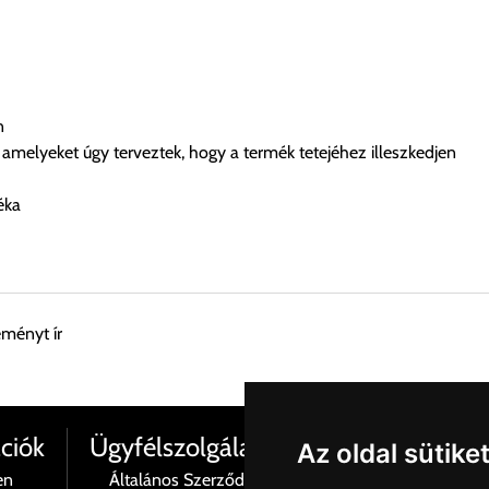
n
melyeket úgy terveztek, hogy a termék tetejéhez illeszkedjen
éka
eményt ír
esen átvenni Budapesti Cégcsoportunk Stúdiójában előre egyeztet
ciók
Ügyfélszolgálat
Az oldal sütike
en
Általános Szerződési Feltételek
Termé