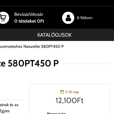
Bevásárlókosár
A fiókom
0
tételeket
0Ft
KATALÓGUSOK
e szemeteshez Naturelite 580PT450 P
ite 580PT450 P
2-10 nap
12,100
Ft
ainak és az
 Egyes
Mennyiség: