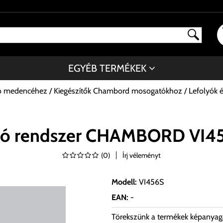
EGYÉB TERMÉKEK
tó medencéhez
Kiegészítők Chambord mosogatókhoz
Lefolyók é
olyó rendszer CHAMBORD VI4
(
0
)
Írj véleményt
Modell
:
VI456S
EAN
:
-
Törekszünk a termékek képanyag