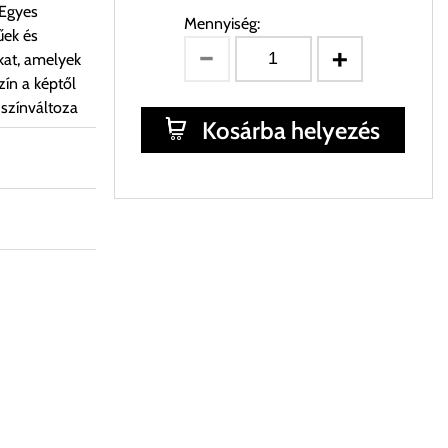
 Egyes
Mennyiség:
űek és
kat, amelyek
ín a képtől
 színváltoza
Kosárba helyezés