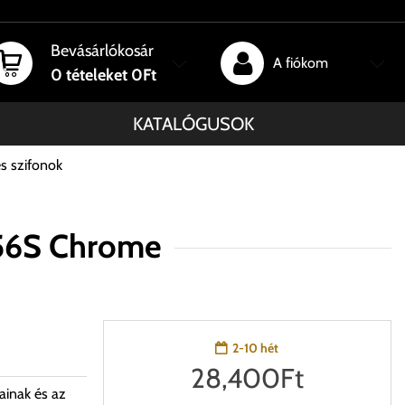
Bevásárlókosár
A fiókom
0
tételeket
0Ft
KATALÓGUSOK
s szifonok
56S Chrome
2-10 hét
28,400
Ft
ainak és az