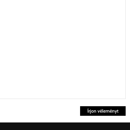
Írjon véleményt
ett időpontban.