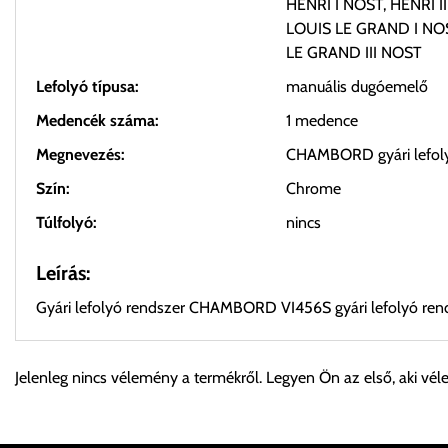
HENRI I NOST, HENRI I
LOUIS LE GRAND I NO
LE GRAND III NOST
Lefolyó típusa:
manuális dugóemelő
Medencék száma:
1 medence
Megnevezés:
CHAMBORD gyári lefoly
Szín:
Chrome
Túlfolyó:
nincs
Leírás:
Gyári lefolyó rendszer CHAMBORD VI456S gyári lefolyó re
Személyes átvétel:
Jelenleg nincs vélemény a termékről. Legyen Ön az első, aki vél
Önnek lehetősége van rendelését a beérkezést követően ingyen