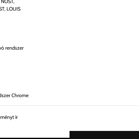
I NOST,
ST, LOUIS
ó rendszer
ndszer Chrome
eményt ír
esen átvenni Budapesti Cégcsoportunk Stúdiójában előre egyeztet