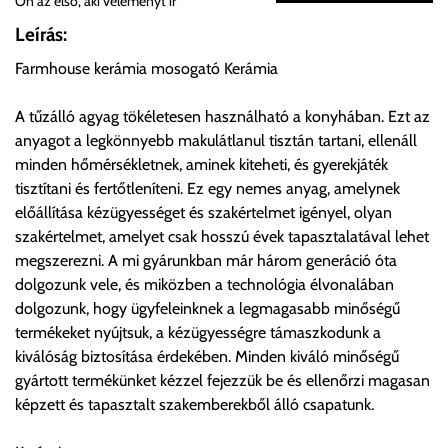
Ön az első, aki véleményt ír
Önnek lehetősége van rendelését a beérkezést követően
Leírás:
ingyenesen átvenni Budapesti Cégcsoportunk Stúdiójában
Farmhouse kerámia mosogató Kerámia
előre egyeztetett időpontban.
A tűzálló agyag tökéletesen használható a konyhában. Ezt az
Cím:
1133 Budapest, Váci út 100.
anyagot a legkönnyebb makulátlanul tisztán tartani, ellenáll
minden hőmérsékletnek, aminek kiteheti, és gyerekjáték
tisztítani és fertőtleníteni. Ez egy nemes anyag, amelynek
Szállítási díjak:
előállítása kézügyességet és szakértelmet igényel, olyan
Az oldalunkon rendelés esetén, amennyiben szállítást is kér,
szakértelmet, amelyet csak hosszú évek tapasztalatával lehet
úgy esetenként több lehetőséget ajánl fel a program. Kérjük, a
megszerezni. A mi gyárunkban már három generáció óta
vásárolt árú figyelembevételével az önnek megfelelő szállítási
dolgozunk vele, és miközben a technológia élvonalában
költséget válassza ki.
dolgozunk, hogy ügyfeleinknek a legmagasabb minőségű
Amennyiben nem biztos választásában, vagy a program
termékeket nyújtsuk, a kézügyességre támaszkodunk a
automatikusan nem ajánl fel szállítási költséget, úgy válassza
kiválóság biztosítása érdekében. Minden kiváló minőségű
a 0.- forintos szállítást, kollégáink megvizsgálják a vásárolt
gyártott termékünket kézzel fejezzük be és ellenőrzi magasan
termék adatait, majd visszaigazolják a szállítás költségét.
képzett és tapasztalt szakemberekből álló csapatunk.
Ingyenes szállítási lehetőség nincs!