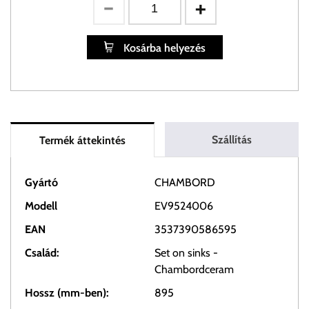
Kosárba helyezés
Szállítás
Termék áttekintés
Gyártó
CHAMBORD
Modell
EV9524006
EAN
3537390586595
Család:
Set on sinks -
Chambordceram
Hossz (mm-ben):
895