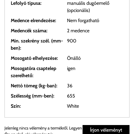
Lefolyó típusa:
manuális dugóemelő
(opcionális)
Medence elrendezése:
Nem forgatható
Medencék száma:
2 medence
Min. szekrény szél. (mm-
900
ben):
Mosogató elhelyezése:
Önálló
Mosogatóra csaptelep
igen
szerelhető:
Nettó tömeg (kg-ban):
36
Szélesség (mm-ben):
655
Szín:
White
Személyes átvétel:
Jelenleg nincs vélemény a termékről. Legyen
Írjon véleményt