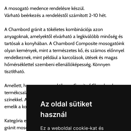
egyedi áron. A szállítás megbeszélt időablakban lehetőség
A mosogató medence rendelésre készül.
szerint 1 órás intervallumon belüli pontos időpont
Várható beérkezés a rendeléstől számított 2-10 hét.
megjelöléssel kérhető munkanapokon 09.00 - 15.00 között.
A költséget a megrendeléskor rendelt termék/termékek,
A Chambord gránit a tökéletes kombinációja azon
valamint az ott megadott szállítási cím alapján a központ
anyagoknak, amelyektől elvárható a legkiválóbb minőség és
számolja, valamint visszaigazolja.
tartósak a konyhában. A Chambord Composite mosogatóink
olyan kemények, mint a természetes kő, és számos előnnyel
Az árak csak a címre való szállítást tartalmazzák
rendelkeznek, mint például a karcolások, ütések és magas
anyagmozgatás, be- illetve felszállítás nélkül.
hőmérséklettel szembeni ellenállóképesség. Könnyen
Az árak az utánvét és értékbevallási díjat nem tartalmazzák.
tisztítható.
Utánvét díjak:
Amellett, hogy nagyon praktikus, a Granit of Chambord
1, 0-200.000 forint szállítónak fizetett vásárlási ellenérték
termékcsalád egy különleges design mély és intenzív
között az utánvét díj összege bruttó 600 forint.
színekkel. A mosogatóink hosszú használatra készülnek, és
2, 200.000-500.000 forint szállítónak fizetett vásárlási
Az oldal sütiket
emelik a konyhák színvonalát.
ellenérték között az utánvét díj összege bruttó 1200 forint.
használ
3, 500.000-1.000.000 forint szállítónak fizetett vásárlási
Kategória egyéb megnevezései:
ellenérték között az utánvét díj összege bruttó 1900 forint.
gránit mosogató, angol mosogató, rusztikus mosogató,
Ez a weboldal cookie-kat és