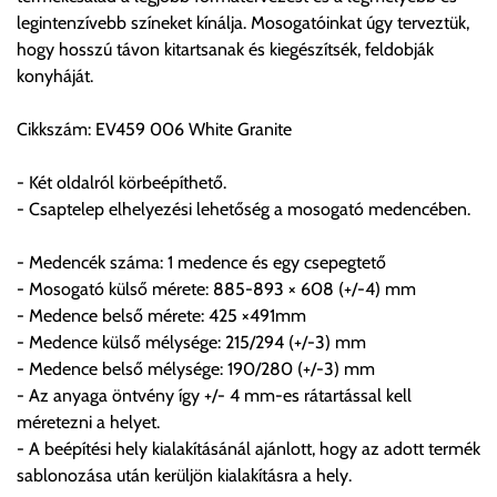
legintenzívebb színeket kínálja. Mosogatóinkat úgy terveztük,
Ingyenes szállítási lehetőség nincs!
hogy hosszú távon kitartsanak és kiegészítsék, feldobják
Egyes termékek súlyát a program nem ismeri, rendelés esetén
konyháját.
a központ igazolja vissza. Amennyiben a költséget az Ön által
gondoltnál magasabb értékben igazoljuk vissza, úgy a
Cikkszám: EV459 006 White Granite
visszaigazolástól számított 24 órán belül a terméket
lemondhatja, vagy kérheti a személyes átvételre való
- Két oldalról körbeépíthető.
módosítását.
- Csaptelep elhelyezési lehetőség a mosogató medencében.
FIGYELEM!!
- Medencék száma: 1 medence és egy csepegtető
KERÁMIA TERMÉKEK SZÁLLÍTATÁSA NEM, VAGY CSAK
- Mosogató külső mérete: 885-893 × 608 (+/-4) mm
A MEGRENDELŐ KIFEJEZETT KÉRÉSÉRE ÉS
- Medence belső mérete: 425 ×491mm
FELELŐSSÉGÉRE LEHETSÉGES!!
- Medence külső mélysége: 215/294 (+/-3) mm
- Medence belső mélysége: 190/280 (+/-3) mm
Egyéb leírások:
- Az anyaga öntvény így +/- 4 mm-es rátartással kell
méretezni a helyet.
Budapesti szállítások:
- A beépítési hely kialakításánál ajánlott, hogy az adott termék
1, Budapestre kért szállítás esetén az általános szállítás
sablonozása után kerüljön kialakításra a hely.
helyett időre történő extra szállítás kérése is lehetséges