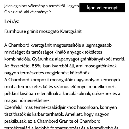
Személyes átvétel:
Jelenleg nincs vélemény a termékről. Legyen
Írjon véleményt
Ön az első, aki véleményt ír
Önnek lehetősége van rendelését a beérkezést követően
Leírás:
ingyenesen átvenni Budapesti Cégcsoportunk Stúdiójában
Farmhouse gránit mosogató Kvarcgránit
előre egyeztetett időpontban.
A Chambord kvarcgránit megtestesítője a legmagasabb
Cím:
1133 Budapest, Váci út 100.
minőséget és tartósságot kínáló anyagok tökéletes
kombinációja. Gyárunk az alapanyagot gránitbányákból meríti.
Az összetétel 85%-ban kvarcból áll, ami mosogatóinknak
Szállítási díjak:
nagyon természetes megjelenést kölcsönöz.
Az oldalunkon rendelés esetén, amennyiben szállítást is kér,
A Chambord kompozit mosogatóink ugyanolyan kemények
úgy esetenként több lehetőséget ajánl fel a program. Kérjük, a
mint a természetes kő és számos előnnyel rendelkeznek,
vásárolt árú figyelembevételével az önnek megfelelő szállítási
például kiválóan ellenállnak a karcolásoknak, ütéseknek és a
költséget válassza ki.
magas hőmérsékletnek.
Amennyiben nem biztos választásában, vagy a program
Ezenfelül, más termékcsaládjainkhoz hasonlóan, könnyen
automatikusan nem ajánl fel szállítási költséget, úgy válassza
tisztíthatók és karbantarthatók. Amellett, hogy nagyon
a 0.- forintos szállítást, kollégáink megvizsgálják a vásárolt
praktikusak, ez a Chambord Granite of Chambord
termék adatait, majd visszaigazolják a szállítás költségét.
termékcsalád a legjobb formatervezést és a legmélyebb és