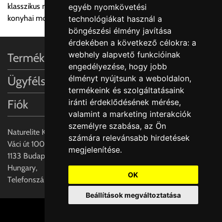
klasszikus mosogató, szoknyás mosogató, önálló mosogató,
egyéb nyomkövetési
Utánvét díjat csak abban az esetben fizetendő, amennyiben a
konyhai mosogató
technológiákat használ a
terméket a szállítónak kívánja kifizetni készpénzben. Utalásos
böngészési élmény javítása
teljesítés esetén utánvétdíj nincs.
érdekében a következő célokra:
a
webhely alapvető funkcióinak
Termékinformációk
Értékbevallási díj:
engedélyezése
,
hogy jobb
A fuvardíj 100.000Ft-ig tartalmazza, felette minden
élményt nyújtsunk a weboldalon
,
Ügyfélszolgálat
megkezdett 10.000Ft után 115Ft.
termékeink és szolgáltatásaink
iránti érdeklődésének mérése,
Fiók
Egyéb információk:
valamint a marketing interakciók
A szállításkor a tehergépjármű megállását, parkolási díj esetén
személyre szabása
,
az Ön
annak rakodás ideig való parkolási költségét és rakodásának
Naturelite Kft,
számára relevánsabb hirdetések
feltételét a vásárlónak biztosítani kell!
Váci út 100.,
megjelenítése
.
1133 Budapest,
Fontos tudnivaló:
Hungary,
OK
Telefonszám: +(36) 70-427-3837
A szállított árut a szállítólevél és a csomagoláson található
Beállítások megváltoztatása
kódok alapján át kell venni, mennyiségükről meg kell
győződni.
Cookie beállítások