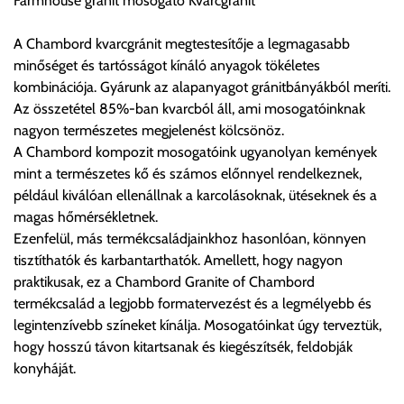
Farmhouse gránit mosogató Kvarcgránit
előre egyeztetett időpontban.
A Chambord kvarcgránit megtestesítője a legmagasabb
Cím:
1133 Budapest, Váci út 100.
minőséget és tartósságot kínáló anyagok tökéletes
kombinációja. Gyárunk az alapanyagot gránitbányákból meríti.
Az összetétel 85%-ban kvarcból áll, ami mosogatóinknak
Szállítási díjak:
nagyon természetes megjelenést kölcsönöz.
Az oldalunkon rendelés esetén, amennyiben szállítást is kér,
A Chambord kompozit mosogatóink ugyanolyan kemények
úgy esetenként több lehetőséget ajánl fel a program. Kérjük, a
mint a természetes kő és számos előnnyel rendelkeznek,
vásárolt árú figyelembevételével az önnek megfelelő szállítási
például kiválóan ellenállnak a karcolásoknak, ütéseknek és a
költséget válassza ki.
magas hőmérsékletnek.
Amennyiben nem biztos választásában, vagy a program
Ezenfelül, más termékcsaládjainkhoz hasonlóan, könnyen
automatikusan nem ajánl fel szállítási költséget, úgy válassza
tisztíthatók és karbantarthatók. Amellett, hogy nagyon
a 0.- forintos szállítást, kollégáink megvizsgálják a vásárolt
praktikusak, ez a Chambord Granite of Chambord
termék adatait, majd visszaigazolják a szállítás költségét.
termékcsalád a legjobb formatervezést és a legmélyebb és
legintenzívebb színeket kínálja. Mosogatóinkat úgy terveztük,
Ingyenes szállítási lehetőség nincs!
hogy hosszú távon kitartsanak és kiegészítsék, feldobják
Egyes termékek súlyát a program nem ismeri, rendelés esetén
konyháját.
a központ igazolja vissza. Amennyiben a költséget az Ön által
gondoltnál magasabb értékben igazoljuk vissza, úgy a