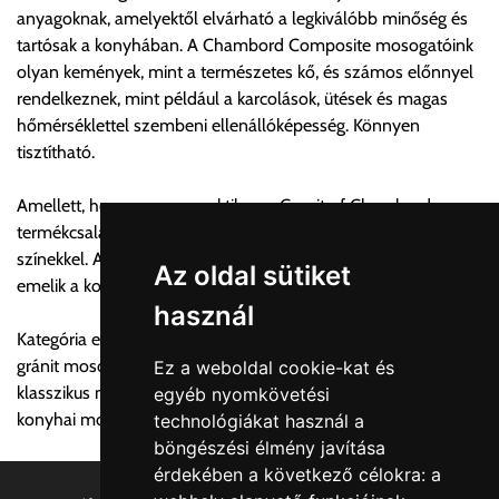
anyagoknak, amelyektől elvárható a legkiválóbb minőség és
számolja, valamint visszaigazolja.
tartósak a konyhában. A Chambord Composite mosogatóink
olyan kemények, mint a természetes kő, és számos előnnyel
Az árak csak a címre való szállítást tartalmazzák
rendelkeznek, mint például a karcolások, ütések és magas
anyagmozgatás, be- illetve felszállítás nélkül.
hőmérséklettel szembeni ellenállóképesség. Könnyen
Az árak az utánvét és értékbevallási díjat nem tartalmazzák.
tisztítható.
Utánvét díjak:
Amellett, hogy nagyon praktikus, a Granit of Chambord
1, 0-200.000 forint szállítónak fizetett vásárlási ellenérték
termékcsalád egy különleges design mély és intenzív
között az utánvét díj összege bruttó 600 forint.
színekkel. A mosogatóink hosszú használatra készülnek, és
2, 200.000-500.000 forint szállítónak fizetett vásárlási
Az oldal sütiket
emelik a konyhák színvonalát.
ellenérték között az utánvét díj összege bruttó 1200 forint.
használ
3, 500.000-1.000.000 forint szállítónak fizetett vásárlási
Kategória egyéb megnevezései:
ellenérték között az utánvét díj összege bruttó 1900 forint.
gránit mosogató, angol mosogató, rusztikus mosogató,
Ez a weboldal cookie-kat és
klasszikus mosogató, szoknyás mosogató, önálló mosogató,
egyéb nyomkövetési
Utánvét díjat csak abban az esetben fizetendő, amennyiben a
konyhai mosogató
technológiákat használ a
terméket a szállítónak kívánja kifizetni készpénzben. Utalásos
böngészési élmény javítása
teljesítés esetén utánvétdíj nincs.
érdekében a következő célokra:
a