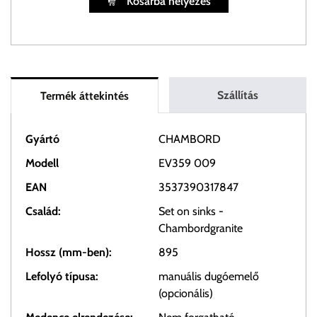
Kosárba helyezés
Szállítás
Termék áttekintés
Gyártó
CHAMBORD
Modell
EV359 009
EAN
3537390317847
Család:
Set on sinks -
Chambordgranite
Hossz (mm-ben):
895
Lefolyó típusa:
manuális dugóemelő
(opcionális)