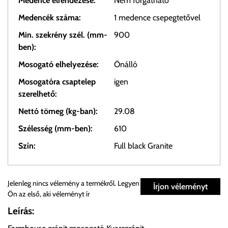
Medence elrendezése:
Nem forgatható
Medencék száma:
1 medence csepegtetővel
Min. szekrény szél. (mm-
900
ben):
Mosogató elhelyezése:
Önálló
Mosogatóra csaptelep
igen
szerelhető:
Nettó tömeg (kg-ban):
29.08
Szélesség (mm-ben):
610
Szín:
Full black Granite
Személyes átvétel:
Jelenleg nincs vélemény a termékről. Legyen
Írjon véleményt
Ön az első, aki véleményt ír
Önnek lehetősége van rendelését a beérkezést követően
Leírás:
ingyenesen átvenni Budapesti Cégcsoportunk Stúdiójában