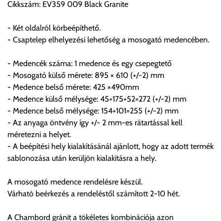
Cikkszám: EV359 009 Black Granite
visszaigazolástól számított 24 órán belül a terméket
lemondhatja, vagy kérheti a személyes átvételre való
- Két oldalról körbeépíthető.
módosítását.
- Csaptelep elhelyezési lehetőség a mosogató medencében.
FIGYELEM!!
- Medencék száma: 1 medence és egy csepegtető
KERÁMIA TERMÉKEK SZÁLLÍTATÁSA NEM, VAGY CSAK
- Mosogató külső mérete: 895 × 610 (+/-2) mm
A MEGRENDELŐ KIFEJEZETT KÉRÉSÉRE ÉS
- Medence belső mérete: 425 ×490mm
FELELŐSSÉGÉRE LEHETSÉGES!!
- Medence külső mélysége: 45+175+52=272 (+/-2) mm
- Medence belső mélysége: 154+101=255 (+/-2) mm
Egyéb leírások:
- Az anyaga öntvény így +/- 2 mm-es rátartással kell
méretezni a helyet.
Budapesti szállítások:
- A beépítési hely kialakításánál ajánlott, hogy az adott termék
1, Budapestre kért szállítás esetén az általános szállítás
sablonozása után kerüljön kialakításra a hely.
helyett időre történő extra szállítás kérése is lehetséges
egyedi áron. A szállítás megbeszélt időablakban lehetőség
A mosogató medence rendelésre készül.
szerint 1 órás intervallumon belüli pontos időpont
Várható beérkezés a rendeléstől számított 2-10 hét.
megjelöléssel kérhető munkanapokon 09.00 - 15.00 között.
A költséget a megrendeléskor rendelt termék/termékek,
A Chambord gránit a tökéletes kombinációja azon
valamint az ott megadott szállítási cím alapján a központ