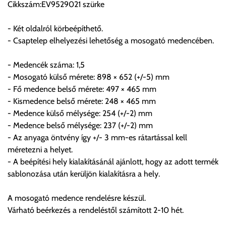
Cikkszám:EV9529021 szürke
visszaigazolástól számított 24 órán belül a terméket
lemondhatja, vagy kérheti a személyes átvételre való
- Két oldalról körbeépíthető.
módosítását.
- Csaptelep elhelyezési lehetőség a mosogató medencében.
FIGYELEM!!
- Medencék száma: 1,5
KERÁMIA TERMÉKEK SZÁLLÍTATÁSA NEM, VAGY CSAK
- Mosogató külső mérete: 898 × 652 (+/-5) mm
A MEGRENDELŐ KIFEJEZETT KÉRÉSÉRE ÉS
- Fő medence belső mérete: 497 × 465 mm
FELELŐSSÉGÉRE LEHETSÉGES!!
- Kismedence belső mérete: 248 × 465 mm
- Medence külső mélysége: 254 (+/-2) mm
Egyéb leírások:
- Medence belső mélysége: 237 (+/-2) mm
- Az anyaga öntvény így +/- 3 mm-es rátartással kell
Budapesti szállítások:
méretezni a helyet.
1, Budapestre kért szállítás esetén az általános szállítás
- A beépítési hely kialakításánál ajánlott, hogy az adott termék
helyett időre történő extra szállítás kérése is lehetséges
sablonozása után kerüljön kialakításra a hely.
egyedi áron. A szállítás megbeszélt időablakban lehetőség
szerint 1 órás intervallumon belüli pontos időpont
A mosogató medence rendelésre készül.
megjelöléssel kérhető munkanapokon 09.00 - 15.00 között.
Várható beérkezés a rendeléstől számított 2-10 hét.
A költséget a megrendeléskor rendelt termék/termékek,
valamint az ott megadott szállítási cím alapján a központ