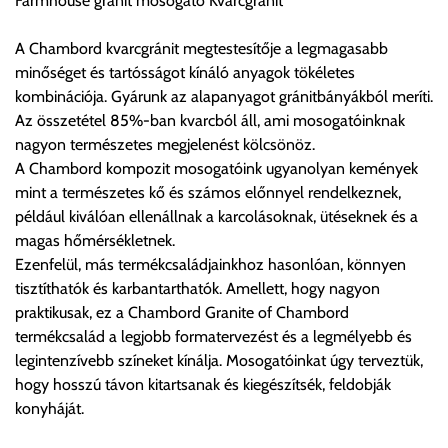
Farmhouse gránit mosogató Kvarcgránit
előre egyeztetett időpontban.
A Chambord kvarcgránit megtestesítője a legmagasabb
Cím:
1133 Budapest, Váci út 100.
minőséget és tartósságot kínáló anyagok tökéletes
kombinációja. Gyárunk az alapanyagot gránitbányákból meríti.
Az összetétel 85%-ban kvarcból áll, ami mosogatóinknak
Szállítási díjak:
nagyon természetes megjelenést kölcsönöz.
Az oldalunkon rendelés esetén, amennyiben szállítást is kér,
A Chambord kompozit mosogatóink ugyanolyan kemények
úgy esetenként több lehetőséget ajánl fel a program. Kérjük, a
mint a természetes kő és számos előnnyel rendelkeznek,
vásárolt árú figyelembevételével az önnek megfelelő szállítási
például kiválóan ellenállnak a karcolásoknak, ütéseknek és a
költséget válassza ki.
magas hőmérsékletnek.
Amennyiben nem biztos választásában, vagy a program
Ezenfelül, más termékcsaládjainkhoz hasonlóan, könnyen
automatikusan nem ajánl fel szállítási költséget, úgy válassza
tisztíthatók és karbantarthatók. Amellett, hogy nagyon
a 0.- forintos szállítást, kollégáink megvizsgálják a vásárolt
praktikusak, ez a Chambord Granite of Chambord
termék adatait, majd visszaigazolják a szállítás költségét.
termékcsalád a legjobb formatervezést és a legmélyebb és
legintenzívebb színeket kínálja. Mosogatóinkat úgy terveztük,
Ingyenes szállítási lehetőség nincs!
hogy hosszú távon kitartsanak és kiegészítsék, feldobják
Egyes termékek súlyát a program nem ismeri, rendelés esetén
konyháját.
a központ igazolja vissza. Amennyiben a költséget az Ön által
gondoltnál magasabb értékben igazoljuk vissza, úgy a