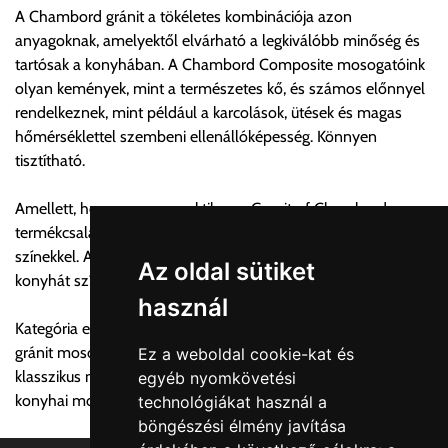
A Chambord gránit a tökéletes kombinációja azon
számolja, valamint visszaigazolja.
anyagoknak, amelyektől elvárható a legkiválóbb minőség és
tartósak a konyhában. A Chambord Composite mosogatóink
Az árak csak a címre való szállítást tartalmazzák
olyan kemények, mint a természetes kő, és számos előnnyel
anyagmozgatás, be- illetve felszállítás nélkül.
rendelkeznek, mint például a karcolások, ütések és magas
Az árak az utánvét és értékbevallási díjat nem tartalmazzák.
hőmérséklettel szembeni ellenállóképesség. Könnyen
tisztítható.
Utánvét díjak:
1, 0-200.000 forint szállítónak fizetett vásárlási ellenérték
Amellett, hogy nagyon praktikus, a Granit of Chambord
között az utánvét díj összege bruttó 600 forint.
termékcsalád egy különleges design mély és intenzív
2, 200.000-500.000 forint szállítónak fizetett vásárlási
színekkel. A mosogatóink az idő múlására készülnek, és a
ellenérték között az utánvét díj összege bruttó 1200 forint.
Az oldal sütiket
konyhát színvonalát és fokozzák.
3, 500.000-1.000.000 forint szállítónak fizetett vásárlási
használ
ellenérték között az utánvét díj összege bruttó 1900 forint.
Kategória egyéb megnevezései:
gránit mosogató, angol mosogató, rusztikus mosogató,
Ez a weboldal cookie-kat és
Utánvét díjat csak abban az esetben fizetendő, amennyiben a
klasszikus mosogató, szoknyás mosogató, önálló mosogató,
egyéb nyomkövetési
terméket a szállítónak kívánja kifizetni készpénzben. Utalásos
konyhai mosogató
technológiákat használ a
teljesítés esetén utánvétdíj nincs.
böngészési élmény javítása