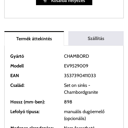
Kosárba helyezés
Szállítás
Termék áttekintés
Gyártó
CHAMBORD
Modell
EV9529009
EAN
3537390411033
Család:
Set on sinks -
Chambordgranite
Hossz (mm-ben):
898
Lefolyó típusa:
manuális dugóemelő
(opcionális)