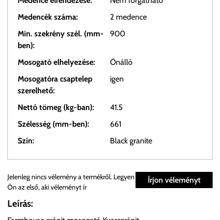
Medence elrendezése:
Nem forgatható
Medencék száma:
2 medence
Min. szekrény szél. (mm-
900
ben):
Mosogató elhelyezése:
Önálló
Mosogatóra csaptelep
igen
szerelhető:
Nettó tömeg (kg-ban):
41.5
Szélesség (mm-ben):
661
Szín:
Black granite
Személyes átvétel:
Jelenleg nincs vélemény a termékről. Legyen
Írjon véleményt
Ön az első, aki véleményt ír
Önnek lehetősége van rendelését a beérkezést követően
Leírás:
ingyenesen átvenni Budapesti Cégcsoportunk Stúdiójában