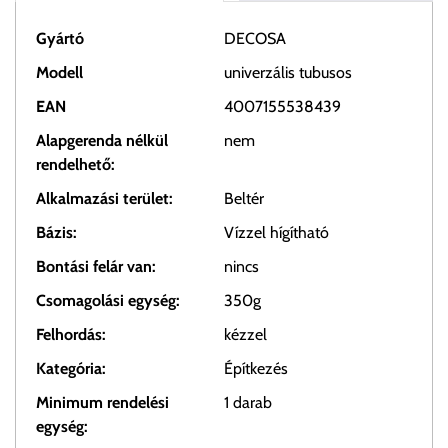
Gyártó
DECOSA
Modell
univerzális tubusos
EAN
4007155538439
Alapgerenda nélkül
nem
rendelhető:
Alkalmazási terület:
Beltér
Bázis:
Vízzel hígítható
Bontási felár van:
nincs
Csomagolási egység:
350g
Felhordás:
kézzel
Kategória:
Építkezés
Minimum rendelési
1 darab
egység: