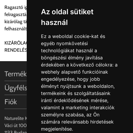
Amennyiben nem biztos választásában, vagy a program
Ragasztó igény: Jellemzően 1darab 3m-es gerenda
automatikusan nem ajánl fel szállítási költséget, úgy válassza
Az oldal sütiket
felragasztása 300ml ragastót ígényel. A jelzett mennyiség
a 0.- forintos szállítást, kollégáink megvizsgálják a vásárolt
használ
kizárólag támpont a rendeléshez. Különböző okokból a
termék adatait, majd visszaigazolják a szállítás költségét.
felhasznált mennyiség nagyságrendileg eltérhet.
Ez a weboldal cookie-kat és
Ingyenes szállítási lehetőség nincs!
KIZÁRÓLAG DECOSA TERMÉKKEL EGYÜTT VALÓ
egyéb nyomkövetési
Egyes termékek súlyát a program nem ismeri, rendelés esetén
RENDELÉS ESETÉN RENDELHETŐ!!
technológiákat használ a
a központ igazolja vissza. Amennyiben a költséget az Ön által
böngészési élmény javítása
gondoltnál magasabb értékben igazoljuk vissza, úgy a
érdekében a következő célokra:
a
visszaigazolástól számított 24 órán belül a terméket
webhely alapvető funkcióinak
Termékinformációk
lemondhatja, vagy kérheti a személyes átvételre való
engedélyezése
,
hogy jobb
módosítását.
élményt nyújtsunk a weboldalon
,
Ügyfélszolgálat
termékeink és szolgáltatásaink
FIGYELEM!!
Fiók
iránti érdeklődésének mérése,
KERÁMIA TERMÉKEK SZÁLLÍTATÁSA NEM, VAGY CSAK
valamint a marketing interakciók
A MEGRENDELŐ KIFEJEZETT KÉRÉSÉRE ÉS
személyre szabása
,
az Ön
FELELŐSSÉGÉRE LEHETSÉGES!!
Naturelite Kft,
számára relevánsabb hirdetések
Váci út 100.,
megjelenítése
.
Egyéb leírások:
1133 Budapest,