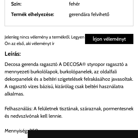
Szín:
fehér
Termék elhelyezése:
gerendára felvihető
Személyes átvétel:
Jelenleg nincs vélemény a termékről. Legyen
Írjon véleményt
Ön az első, aki véleményt ír
Önnek lehetősége van rendelését a beérkezést követően
Leírás:
ingyenesen átvenni Budapesti Cégcsoportunk Stúdiójában
Decosa gerenda ragasztó A DECOSA® styropor ragasztó a
előre egyeztetett időpontban.
mennyezeti burkolólapok, burkolópanelek, az oldalfali
dekorpanelek és a beltéri szigetelések felrakásához javasoltak.
Cím:
1133 Budapest, Váci út 100.
A ragasztó vizes bázisú, kizárólag csak beltéri használatra
alkalmas.
Szállítási díjak:
Felhasználás: A felületnek tisztának, száraznak, pormentesnek
Az oldalunkon rendelés esetén, amennyiben szállítást is kér,
és nedvszívónak kell lennie.
úgy esetenként több lehetőséget ajánl fel a program. Kérjük, a
vásárolt árú figyelembevételével az önnek megfelelő szállítási
Mennyiség: 350g
költséget válassza ki.