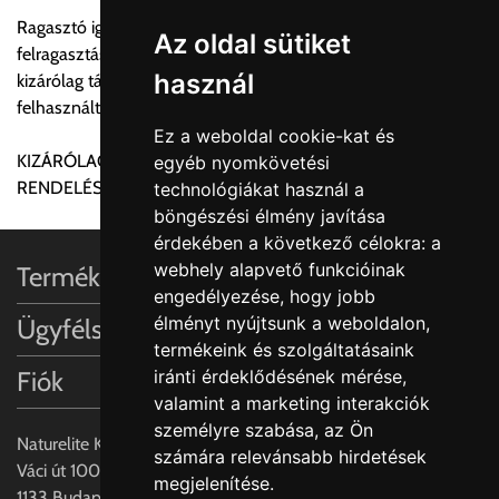
Amennyiben nem biztos választásában, vagy a program
Ragasztó igény: Jellemzően 1darab 3m-es gerenda
automatikusan nem ajánl fel szállítási költséget, úgy válassza
Az oldal sütiket
felragasztása 300ml ragastót ígényel. A jelzett mennyiség
a 0.- forintos szállítást, kollégáink megvizsgálják a vásárolt
használ
kizárólag támpont a rendeléshez. Különböző okokból a
termék adatait, majd visszaigazolják a szállítás költségét.
felhasznált mennyiség nagyságrendileg eltérhet.
Ez a weboldal cookie-kat és
Ingyenes szállítási lehetőség nincs!
KIZÁRÓLAG DECOSA TERMÉKKEL EGYÜTT VALÓ
egyéb nyomkövetési
Egyes termékek súlyát a program nem ismeri, rendelés esetén
RENDELÉS ESETÉN RENDELHETŐ!!
technológiákat használ a
a központ igazolja vissza. Amennyiben a költséget az Ön által
böngészési élmény javítása
gondoltnál magasabb értékben igazoljuk vissza, úgy a
érdekében a következő célokra:
a
visszaigazolástól számított 24 órán belül a terméket
webhely alapvető funkcióinak
Termékinformációk
lemondhatja, vagy kérheti a személyes átvételre való
engedélyezése
,
hogy jobb
módosítását.
élményt nyújtsunk a weboldalon
,
Ügyfélszolgálat
termékeink és szolgáltatásaink
FIGYELEM!!
Fiók
iránti érdeklődésének mérése,
KERÁMIA TERMÉKEK SZÁLLÍTATÁSA NEM, VAGY CSAK
valamint a marketing interakciók
A MEGRENDELŐ KIFEJEZETT KÉRÉSÉRE ÉS
személyre szabása
,
az Ön
FELELŐSSÉGÉRE LEHETSÉGES!!
Naturelite Kft,
számára relevánsabb hirdetések
Váci út 100.,
megjelenítése
.
Egyéb leírások:
1133 Budapest,