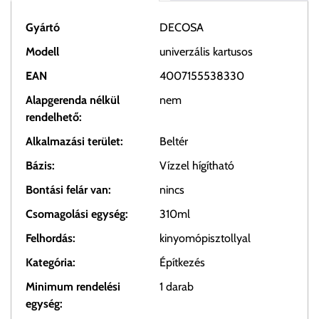
Gyártó
DECOSA
Modell
univerzális kartusos
EAN
4007155538330
Alapgerenda nélkül
nem
rendelhető:
Alkalmazási terület:
Beltér
Bázis:
Vízzel hígítható
Bontási felár van:
nincs
Csomagolási egység:
310ml
Felhordás:
kinyomópisztollyal
Kategória:
Építkezés
Minimum rendelési
1 darab
egység: