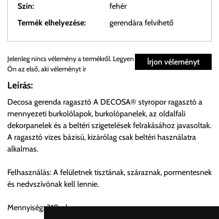
Szín:
fehér
Termék elhelyezése:
gerendára felvihető
Személyes átvétel:
Jelenleg nincs vélemény a termékről. Legyen
Írjon véleményt
Ön az első, aki véleményt ír
Önnek lehetősége van rendelését a beérkezést követően
Leírás:
ingyenesen átvenni Budapesti Cégcsoportunk Stúdiójában
Decosa gerenda ragasztó A DECOSA® styropor ragasztó a
előre egyeztetett időpontban.
mennyezeti burkolólapok, burkolópanelek, az oldalfali
dekorpanelek és a beltéri szigetelések felrakásához javasoltak.
Cím:
1133 Budapest, Váci út 100.
A ragasztó vizes bázisú, kizárólag csak beltéri használatra
alkalmas.
Szállítási díjak:
Felhasználás: A felületnek tisztának, száraznak, pormentesnek
Az oldalunkon rendelés esetén, amennyiben szállítást is kér,
és nedvszívónak kell lennie.
úgy esetenként több lehetőséget ajánl fel a program. Kérjük, a
vásárolt árú figyelembevételével az önnek megfelelő szállítási
Mennyiség: 310ml
költséget válassza ki.