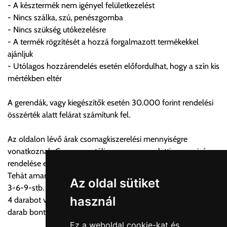
- A késztermék nem igényel felületkezelést
FIGYELEM!!
- Nincs szálka, szú, penészgomba
KERÁMIA TERMÉKEK SZÁLLÍTATÁSA NEM, VAGY CSAK
- Nincs szükség utókezelésre
A MEGRENDELŐ KIFEJEZETT KÉRÉSÉRE ÉS
- A termék rögzítését a hozzá forgalmazott termékekkel
FELELŐSSÉGÉRE LEHETSÉGES!!
ajánljuk
- Utólagos hozzárendelés esetén előfordulhat, hogy a szín kis
Egyéb leírások:
mértékben eltér
Budapesti szállítások:
A gerendák, vagy kiegészítők esetén 30.000 forint rendelési
1, Budapestre kért szállítás esetén az általános szállítás
összérték alatt felárat számítunk fel.
helyett időre történő extra szállítás kérése is lehetséges
egyedi áron. A szállítás megbeszélt időablakban lehetőség
Az oldalon lévő árak csomagkiszerelési mennyiségre
szerint 1 órás intervallumon belüli pontos időpont
vonatkoznak. Csomagon túli vagy csomag alatti mennyiség
megjelöléssel kérhető munkanapokon 09.00 - 15.00 között.
rendelése esetén 10% bontási felárat számítunk fel!!
A költséget a megrendeléskor rendelt termék/termékek,
Tehát amannyiben mondjuk a csomagmenyiség 3 darab, úgy
valamint az ott megadott szállítási cím alapján a központ
Az oldal sütiket
3-6-9-stb. mennyiség felár nélkül vásárolható. Amennyiben
számolja, valamint visszaigazolja.
használ
4 darabot vásárolnak, úgy 3 darab az oldalon lévő áron, míg 1
darab bontási felárral számolandó
Az árak csak a címre való szállítást tartalmazzák
Ez a weboldal cookie-kat és
anyagmozgatás, be- illetve felszállítás nélkül.