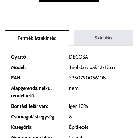
Szállítás
Termék áttekintés
Gyártó
DECOSA
Modell
Tirol dark oak 12x12 cm
EAN
3250790056108
Alapgerenda nélkül
nem
rendelhető:
Bontási felár van:
igen 10%
Csomagolási egység:
8
Kategória:
Építkezés
Minimum rendelési
1 darab