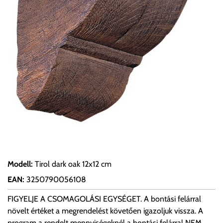
Modell
:
Tirol dark oak 12x12 cm
EAN
:
3250790056108
FIGYELJE A CSOMAGOLÁSI EGYSÉGET. A bontási felárral
növelt értéket a megrendelést követően igazoljuk vissza. A
program a rendelt mennyiségeknél a bontási felárral NEM