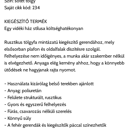
Szín: sötét tölgy
Saját cikk kód: 234
Szállítási díjak:
Az oldalunkon rendelés esetén, amennyiben szállítást is kér,
KIEGÉSZÍTŐ TERMÉK
úgy esetenként több lehetőséget ajánl fel a program. Kérjük, a
Egy vidéki ház stílusa költséghatékonyan
vásárolt árú figyelembevételével az önnek megfelelő szállítási
költséget válassza ki.
Rusztikus tölgyfa mintázatú kiegészítő gerendához, mely
Amennyiben nem biztos választásában, vagy a program
elsősorban plafon és oldalfalak díszítésre szolgál.
automatikusan nem ajánl fel szállítási költséget, úgy válassza
Felhelyezése nem időigényes, a munka akár szakember nélkül
a 0.- forintos szállítást, kollégáink megvizsgálják a vásárolt
is elvégezhető. Anyaga elég kemény ahhoz, hogy a könnyebb
termék adatait, majd visszaigazolják a szállítás költségét.
ütődések ne hagyjanak rajta nyomot.
Ingyenes szállítási lehetőség nincs!
- Használata kizárólag belső terekben ajánlott
Egyes termékek súlyát a program nem ismeri, rendelés esetén
- Anyag: poliuretán
a központ igazolja vissza. Amennyiben a költséget az Ön által
- Felülete strukturált, rusztikus
gondoltnál magasabb értékben igazoljuk vissza, úgy a
- Gyors és egyszerű felhelyezés
visszaigazolástól számított 24 órán belül a terméket
- Fúrás, csavarozás nélküli szerelés
lemondhatja, vagy kérheti a személyes átvételre való
- Könnyű súly
módosítását.
- A fehér gerendák és kiegészítők páccal színezhetők