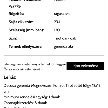
egység:
Rögzítés:
ragasztva
Saját cikkszám:
234
Szélesség (mm-ben):
120
Szín:
Tirol dark oak
Termék elhelyezése:
gerenda alá
Személyes átvétel:
Jelenleg nincs vélemény a termékről. Legyen
Írjon véleményt
Ön az első, aki véleményt ír
Önnek lehetősége van rendelését a beérkezést követően
Leírás:
ingyenesen átvenni Budapesti Cégcsoportunk Stúdiójában
Decosa gerenda Megnevezés: Konzol Tirol sötét tölgy 12x12
előre egyeztetett időpontban.
cm
Minimum rendelési egység: 1 darab
Cím:
1133 Budapest, Váci út 100.
Csomagkiszerelés: 8 darab