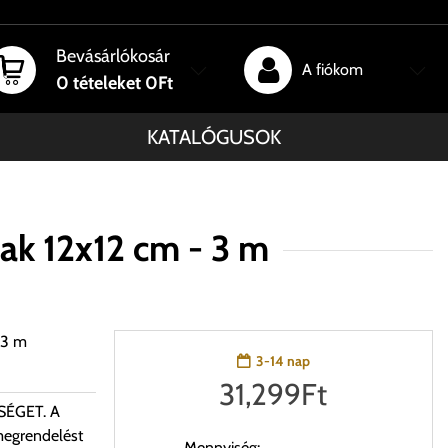
Bevásárlókosár
A fiókom
0
tételeket
0Ft
KATALÓGUSOK
ak 12x12 cm - 3 m
- 3 m
3-14 nap
31,299
Ft
SÉGET. A
 megrendelést
Mennyiség: