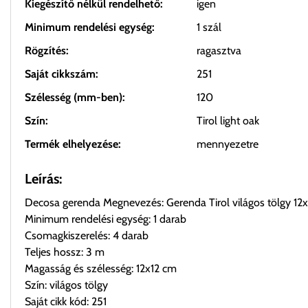
Kiegészítő nélkül rendelhető:
igen
Minimum rendelési egység:
1 szál
Rögzítés:
ragasztva
Saját cikkszám:
251
Szélesség (mm-ben):
120
Szín:
Tirol light oak
Termék elhelyezése:
mennyezetre
Leírás:
Decosa gerenda Megnevezés: Gerenda Tirol világos tölgy 12
Minimum rendelési egység: 1 darab
Csomagkiszerelés: 4 darab
Teljes hossz: 3 m
Magasság és szélesség: 12x12 cm
Szín: világos tölgy
Saját cikk kód: 251