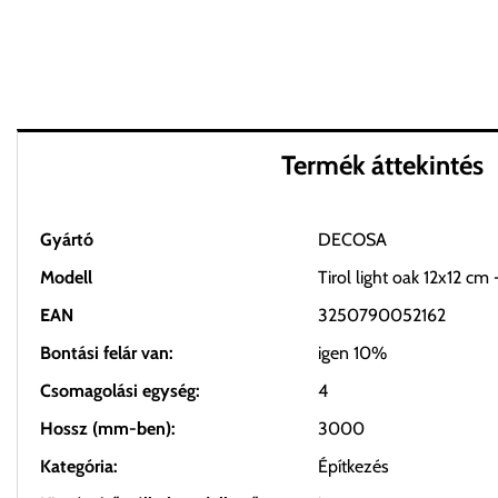
Termék áttekintés
Gyártó
DECOSA
Modell
Tirol light oak 12x12 cm
EAN
3250790052162
Bontási felár van:
igen 10%
Csomagolási egység:
4
Hossz (mm-ben):
3000
Kategória:
Építkezés