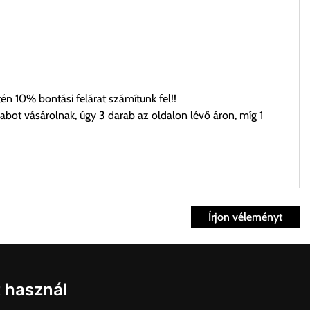
n 10% bontási felárat számítunk fel!!
ot vásárolnak, úgy 3 darab az oldalon lévő áron, míg 1
Írjon véleményt
ett időpontban.
Fiók
t használ
kvisszaküldés
fiók