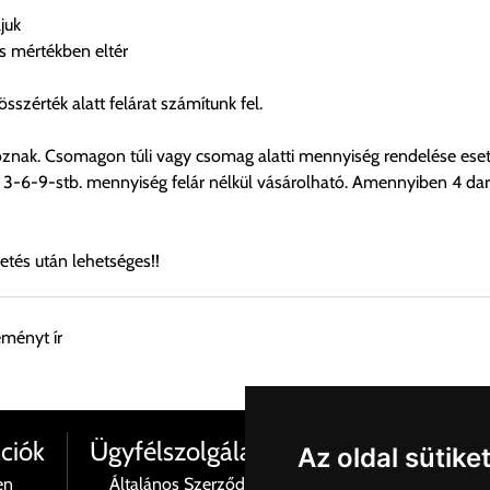
juk
is mértékben eltér
sszérték alatt felárat számítunk fel.
znak. Csomagon túli vagy csomag alatti mennyiség rendelése eseté
6-9-stb. mennyiség felár nélkül vásárolható. Amennyiben 4 darab
etés után lehetséges!!
eményt ír
esen átvenni Budapesti Cégcsoportunk Stúdiójában előre egyeztet
ciók
Ügyfélszolgálat
Az oldal sütike
en
Általános Szerződési Feltételek
Termé