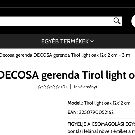
EGYÉB TERMÉKEK
Decosa gerenda DECOSA gerenda Tirol light oak 12x12 cm - 3 m
ECOSA gerenda Tirol light o
(
0
)
Írj véleményt
Modell
:
Tirol light oak 12x12 cm 
EAN
:
3250790052162
FIGYELJE A CSOMAGOLÁSI EGY
bontási felárral növelt értéket a