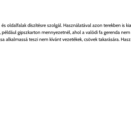
s oldalfalak díszítésre szolgál. Használatával azon terekben is kia
 például gipszkarton mennyezetnél, ahol a valódi fa gerenda nem 
ása alkalmassá teszi nem kívánt vezetékek, csövek takarására. Has