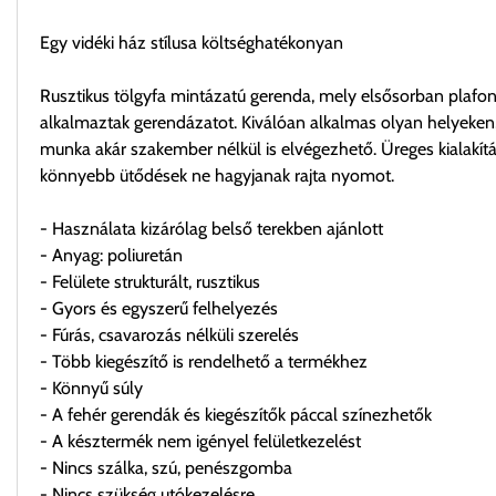
Egy vidéki ház stílusa költséghatékonyan
Rusztikus tölgyfa mintázatú gerenda, mely elsősorban plafon é
alkalmaztak gerendázatot. Kiválóan alkalmas olyan helyeken,
munka akár szakember nélkül is elvégezhető. Üreges kialakít
könnyebb ütődések ne hagyjanak rajta nyomot.
- Használata kizárólag belső terekben ajánlott
- Anyag: poliuretán
- Felülete strukturált, rusztikus
- Gyors és egyszerű felhelyezés
- Fúrás, csavarozás nélküli szerelés
- Több kiegészítő is rendelhető a termékhez
- Könnyű súly
- A fehér gerendák és kiegészítők páccal színezhetők
- A késztermék nem igényel felületkezelést
- Nincs szálka, szú, penészgomba
- Nincs szükség utókezelésre