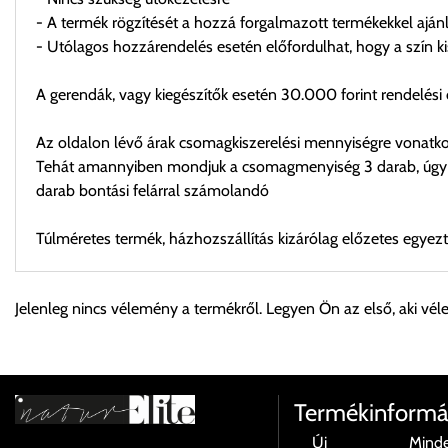
- A termék rögzítését a hozzá forgalmazott termékekkel ajánl
- Utólagos hozzárendelés esetén előfordulhat, hogy a szín k
A gerendák, vagy kiegészítők esetén 30.000 forint rendelési ö
Az oldalon lévő árak csomagkiszerelési mennyiségre vonatko
Tehát amannyiben mondjuk a csomagmenyiség 3 darab, úgy 3-
darab bontási felárral számolandó
Túlméretes termék, házhozszállítás kizárólag előzetes egyezt
Személyes átvétel:
Jelenleg nincs vélemény a termékről. Legyen Ön az első, aki vél
Önnek lehetősége van rendelését a beérkezést követően ingyen
Cím:
1133 Budapest, Váci út 100.
Termékinformá
Új
Mind