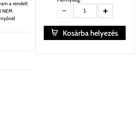
gram a rendelt
al NEM
rnyőnél
Kosárba helyezés