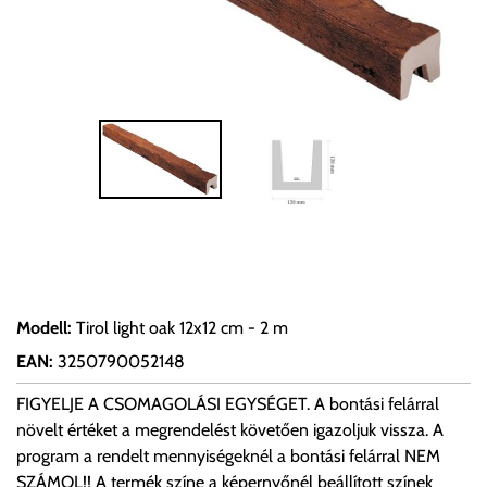
Modell
:
Tirol light oak 12x12 cm - 2 m
EAN
:
3250790052148
FIGYELJE A CSOMAGOLÁSI EGYSÉGET. A bontási felárral
növelt értéket a megrendelést követően igazoljuk vissza. A
program a rendelt mennyiségeknél a bontási felárral NEM
SZÁMOL!! A termék színe a képernyőnél beállított színek