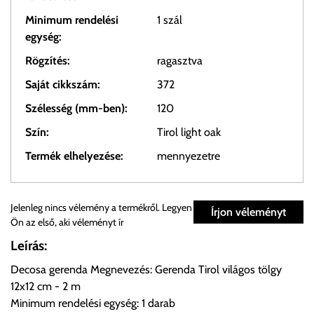
Minimum rendelési
1 szál
egység:
Rögzítés:
ragasztva
Saját cikkszám:
372
Szélesség (mm-ben):
120
Szín:
Tirol light oak
Termék elhelyezése:
mennyezetre
Személyes átvétel:
Jelenleg nincs vélemény a termékről. Legyen
Írjon véleményt
Ön az első, aki véleményt ír
Önnek lehetősége van rendelését a beérkezést követően
Leírás:
ingyenesen átvenni Budapesti Cégcsoportunk Stúdiójában
Decosa gerenda Megnevezés: Gerenda Tirol világos tölgy
előre egyeztetett időpontban.
12x12 cm - 2 m
Minimum rendelési egység: 1 darab
Cím:
1133 Budapest, Váci út 100.