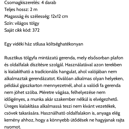
Csomagkiszerelés: 4 darab
Teljes hossz: 2 m
Magasság és szélesség: 12x12 cm
Szállítási díjak:
Szín: világos tölgy
Az oldalunkon rendelés esetén, amennyiben szállítást is kér,
Saját cikk kód: 372
úgy esetenként több lehetőséget ajánl fel a program. Kérjük, a
vásárolt árú figyelembevételével az önnek megfelelő szállítási
Egy vidéki ház stílusa költséghatékonyan
költséget válassza ki.
Amennyiben nem biztos választásában, vagy a program
Rusztikus tölgyfa mintázatú gerenda, mely elsősorban plafon
automatikusan nem ajánl fel szállítási költséget, úgy válassza
és oldalfalak díszítésre szolgál. Használatával azon terekben
a 0.- forintos szállítást, kollégáink megvizsgálják a vásárolt
is kialakítható a tradícionális hangulat, ahol valójában nem
termék adatait, majd visszaigazolják a szállítás költségét.
alkalmaztak gerendázatot. Kiválóan alkalmas olyan helyeken,
például gipszkarton mennyezetnél, ahol a valódi fa gerenda
Ingyenes szállítási lehetőség nincs!
nem jöhet szóba. Méretre vágása, felhelyezése nem
Egyes termékek súlyát a program nem ismeri, rendelés esetén
időigényes, a munka akár szakember nélkül is elvégezhető.
a központ igazolja vissza. Amennyiben a költséget az Ön által
Üreges kialakítása alkalmassá teszi nem kívánt vezetékek,
gondoltnál magasabb értékben igazoljuk vissza, úgy a
csövek takarására. Használható oldalfalakon is, anyaga elég
visszaigazolástól számított 24 órán belül a terméket
kemény ahhoz, hogy a könnyebb ütődések ne hagyjanak rajta
lemondhatja, vagy kérheti a személyes átvételre való
nyomot.
módosítását.