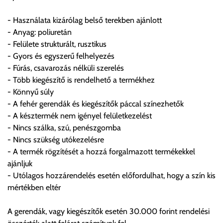
- Használata kizárólag belső terekben ajánlott
FIGYELEM!!
- Anyag: poliuretán
KERÁMIA TERMÉKEK SZÁLLÍTATÁSA NEM, VAGY CSAK
- Felülete strukturált, rusztikus
A MEGRENDELŐ KIFEJEZETT KÉRÉSÉRE ÉS
- Gyors és egyszerű felhelyezés
FELELŐSSÉGÉRE LEHETSÉGES!!
- Fúrás, csavarozás nélküli szerelés
- Több kiegészítő is rendelhető a termékhez
Egyéb leírások:
- Könnyű súly
- A fehér gerendák és kiegészítők páccal színezhetők
Budapesti szállítások:
- A késztermék nem igényel felületkezelést
1, Budapestre kért szállítás esetén az általános szállítás
- Nincs szálka, szú, penészgomba
helyett időre történő extra szállítás kérése is lehetséges
- Nincs szükség utókezelésre
egyedi áron. A szállítás megbeszélt időablakban lehetőség
- A termék rögzítését a hozzá forgalmazott termékekkel
szerint 1 órás intervallumon belüli pontos időpont
ajánljuk
megjelöléssel kérhető munkanapokon 09.00 - 15.00 között.
- Utólagos hozzárendelés esetén előfordulhat, hogy a szín kis
A költséget a megrendeléskor rendelt termék/termékek,
mértékben eltér
valamint az ott megadott szállítási cím alapján a központ
számolja, valamint visszaigazolja.
A gerendák, vagy kiegészítők esetén 30.000 forint rendelési