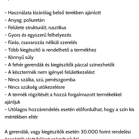
- Használata kizárólag belső terekben ajánlott
FIGYELEM!!
- Anyag: poliuretán
KERÁMIA TERMÉKEK SZÁLLÍTATÁSA NEM, VAGY CSAK
- Felülete strukturált, rusztikus
A MEGRENDELŐ KIFEJEZETT KÉRÉSÉRE ÉS
- Gyors és egyszerű felhelyezés
FELELŐSSÉGÉRE LEHETSÉGES!!
- Fúrás, csavarozás nélküli szerelés
- Több kiegészítő is rendelhető a termékhez
Egyéb leírások:
- Könnyű súly
- A fehér gerendák és kiegészítők páccal színezhetők
Budapesti szállítások:
- A késztermék nem igényel felületkezelést
1, Budapestre kért szállítás esetén az általános szállítás
- Nincs szálka, szú, penészgomba
helyett időre történő extra szállítás kérése is lehetséges
- Nincs szükség utókezelésre
egyedi áron. A szállítás megbeszélt időablakban lehetőség
- A termék rögzítését a hozzá forgalmazott termékekkel
szerint 1 órás intervallumon belüli pontos időpont
ajánljuk
megjelöléssel kérhető munkanapokon 09.00 - 15.00 között.
- Utólagos hozzárendelés esetén előfordulhat, hogy a szín kis
A költséget a megrendeléskor rendelt termék/termékek,
mértékben eltér
valamint az ott megadott szállítási cím alapján a központ
számolja, valamint visszaigazolja.
A gerendák, vagy kiegészítők esetén 30.000 forint rendelési