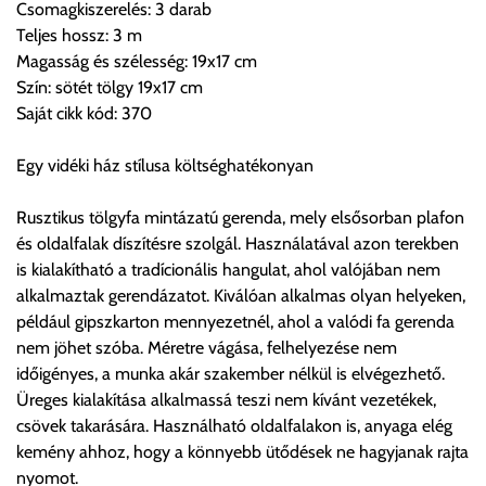
Csomagkiszerelés: 3 darab
Teljes hossz: 3 m
Magasság és szélesség: 19x17 cm
Szállítási díjak:
Szín: sötét tölgy 19x17 cm
Az oldalunkon rendelés esetén, amennyiben szállítást is kér,
Saját cikk kód: 370
úgy esetenként több lehetőséget ajánl fel a program. Kérjük, a
vásárolt árú figyelembevételével az önnek megfelelő szállítási
Egy vidéki ház stílusa költséghatékonyan
költséget válassza ki.
Amennyiben nem biztos választásában, vagy a program
Rusztikus tölgyfa mintázatú gerenda, mely elsősorban plafon
automatikusan nem ajánl fel szállítási költséget, úgy válassza
és oldalfalak díszítésre szolgál. Használatával azon terekben
a 0.- forintos szállítást, kollégáink megvizsgálják a vásárolt
is kialakítható a tradícionális hangulat, ahol valójában nem
termék adatait, majd visszaigazolják a szállítás költségét.
alkalmaztak gerendázatot. Kiválóan alkalmas olyan helyeken,
például gipszkarton mennyezetnél, ahol a valódi fa gerenda
Ingyenes szállítási lehetőség nincs!
nem jöhet szóba. Méretre vágása, felhelyezése nem
Egyes termékek súlyát a program nem ismeri, rendelés esetén
időigényes, a munka akár szakember nélkül is elvégezhető.
a központ igazolja vissza. Amennyiben a költséget az Ön által
Üreges kialakítása alkalmassá teszi nem kívánt vezetékek,
gondoltnál magasabb értékben igazoljuk vissza, úgy a
csövek takarására. Használható oldalfalakon is, anyaga elég
visszaigazolástól számított 24 órán belül a terméket
kemény ahhoz, hogy a könnyebb ütődések ne hagyjanak rajta
lemondhatja, vagy kérheti a személyes átvételre való
nyomot.
módosítását.