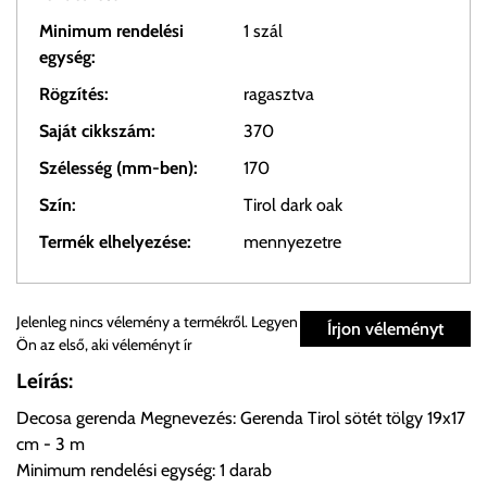
Minimum rendelési
1 szál
egység:
Rögzítés:
ragasztva
Saját cikkszám:
370
Szélesség (mm-ben):
170
Szín:
Tirol dark oak
Termék elhelyezése:
mennyezetre
Személyes átvétel:
Jelenleg nincs vélemény a termékről. Legyen
Írjon véleményt
Ön az első, aki véleményt ír
Önnek lehetősége van rendelését a beérkezést követően
Leírás:
ingyenesen átvenni Budapesti Cégcsoportunk Stúdiójában
Decosa gerenda Megnevezés: Gerenda Tirol sötét tölgy 19x17
előre egyeztetett időpontban.
cm - 3 m
Minimum rendelési egység: 1 darab
Cím:
1133 Budapest, Váci út 100.