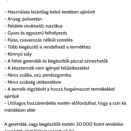
- Használata kizárólag belső terekben ajánlott
FIGYELEM!!
- Anyag: poliuretán
KERÁMIA TERMÉKEK SZÁLLÍTATÁSA NEM, VAGY CSAK
- Felülete strukturált, rusztikus
A MEGRENDELŐ KIFEJEZETT KÉRÉSÉRE ÉS
- Gyors és egyszerű felhelyezés
FELELŐSSÉGÉRE LEHETSÉGES!!
- Fúrás, csavarozás nélküli szerelés
- Több kiegészítő is rendelhető a termékhez
Egyéb leírások:
- Könnyű súly
- A fehér gerendák és kiegészítők páccal színezhetők
Budapesti szállítások:
- A késztermék nem igényel felületkezelést
1, Budapestre kért szállítás esetén az általános szállítás
- Nincs szálka, szú, penészgomba
helyett időre történő extra szállítás kérése is lehetséges
- Nincs szükség utókezelésre
egyedi áron. A szállítás megbeszélt időablakban lehetőség
- A termék rögzítését a hozzá forgalmazott termékekkel
szerint 1 órás intervallumon belüli pontos időpont
ajánljuk
megjelöléssel kérhető munkanapokon 09.00 - 15.00 között.
- Utólagos hozzárendelés esetén előfordulhat, hogy a szín kis
A költséget a megrendeléskor rendelt termék/termékek,
mértékben eltér
valamint az ott megadott szállítási cím alapján a központ
számolja, valamint visszaigazolja.
A gerendák, vagy kiegészítők esetén 30.000 forint rendelési