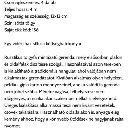
Csomagkiszerelés: 4 darab
Teljes hossz: 4 m
Magasság és szélesség: 12x12 cm
Szállítási díjak:
Szín: sötét tölgy
Az oldalunkon rendelés esetén, amennyiben szállítást is kér,
Saját cikk kód: 156
úgy esetenként több lehetőséget ajánl fel a program. Kérjük, a
vásárolt árú figyelembevételével az önnek megfelelő szállítási
Egy vidéki ház stílusa költséghatékonyan
költséget válassza ki.
Amennyiben nem biztos választásában, vagy a program
Rusztikus tölgyfa mintázatú gerenda, mely elsősorban plafon
automatikusan nem ajánl fel szállítási költséget, úgy válassza
és oldalfalak díszítésre szolgál. Használatával azon terekben
a 0.- forintos szállítást, kollégáink megvizsgálják a vásárolt
is kialakítható a tradícionális hangulat, ahol valójában nem
termék adatait, majd visszaigazolják a szállítás költségét.
alkalmaztak gerendázatot. Kiválóan alkalmas olyan helyeken,
például gipszkarton mennyezetnél, ahol a valódi fa gerenda
Ingyenes szállítási lehetőség nincs!
nem jöhet szóba. Méretre vágása, felhelyezése nem
Egyes termékek súlyát a program nem ismeri, rendelés esetén
időigényes, a munka akár szakember nélkül is elvégezhető.
a központ igazolja vissza. Amennyiben a költséget az Ön által
Üreges kialakítása alkalmassá teszi nem kívánt vezetékek,
gondoltnál magasabb értékben igazoljuk vissza, úgy a
csövek takarására. Használható oldalfalakon is, anyaga elég
visszaigazolástól számított 24 órán belül a terméket
kemény ahhoz, hogy a könnyebb ütődések ne hagyjanak rajta
lemondhatja, vagy kérheti a személyes átvételre való
nyomot.
módosítását.