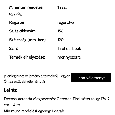
Minimum rendelési
1 szál
egység:
Rögzítés:
ragasztva
Saját cikkszám:
156
Szélesség (mm-ben):
120
Szín:
Tirol dark oak
Termék elhelyezése:
mennyezetre
Személyes átvétel:
Jelenleg nincs vélemény a termékről. Legyen
Írjon véleményt
Ön az első, aki véleményt ír
Önnek lehetősége van rendelését a beérkezést követően
Leírás:
ingyenesen átvenni Budapesti Cégcsoportunk Stúdiójában
Decosa gerenda Megnevezés: Gerenda Tirol sötét tölgy 12x12
előre egyeztetett időpontban.
cm - 4 m
Minimum rendelési egység: 1 darab
Cím:
1133 Budapest, Váci út 100.