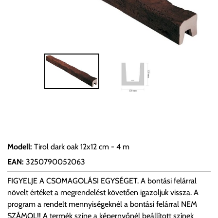
Modell
:
Tirol dark oak 12x12 cm - 4 m
EAN
:
3250790052063
FIGYELJE A CSOMAGOLÁSI EGYSÉGET. A bontási felárral
növelt értéket a megrendelést követően igazoljuk vissza. A
program a rendelt mennyiségeknél a bontási felárral NEM
SZÁMOL!! A termék színe a képernyőnél beállított színek