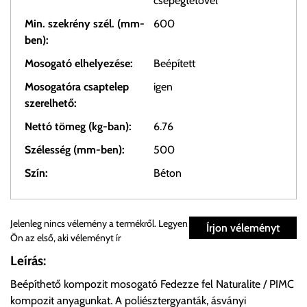
csepegtetővel
Min. szekrény szél. (mm-
600
ben):
Mosogató elhelyezése:
Beépített
Mosogatóra csaptelep
igen
szerelhető:
Nettó tömeg (kg-ban):
6.76
Szélesség (mm-ben):
500
Szín:
Béton
Személyes átvétel:
Jelenleg nincs vélemény a termékről. Legyen
Írjon véleményt
Ön az első, aki véleményt ír
Önnek lehetősége van rendelését a beérkezést követően
Leírás:
ingyenesen átvenni Budapesti Cégcsoportunk Stúdiójában
Beépíthető kompozit mosogató Fedezze fel Naturalite / PIMC
előre egyeztetett időpontban.
kompozit anyagunkat. A poliésztergyanták, ásványi