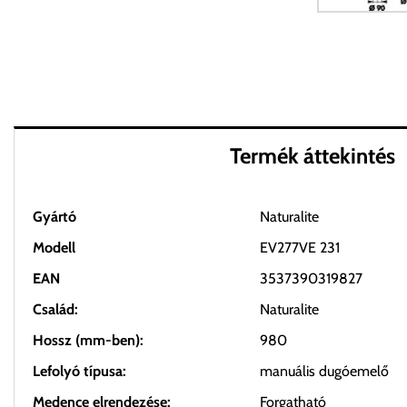
Termék áttekintés
Gyártó
Naturalite
Modell
EV277VE 231
EAN
3537390319827
Család:
Naturalite
Hossz (mm-ben):
980
Lefolyó típusa:
manuális dugóemelő
Medence elrendezése:
Forgatható