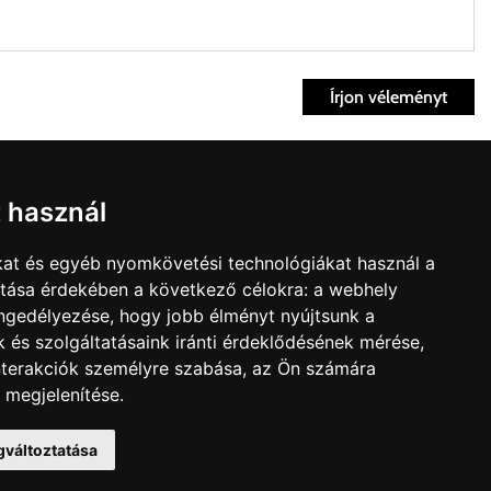
Írjon véleményt
ett időpontban.
Fiók
t használ
kvisszaküldés
fiók
kat és egyéb nyomkövetési technológiákat használ a
nk
Bevásárlókosár
ítása érdekében a következő célokra:
a webhely
t árú figyelembevételével az önnek megfelelő szállítási költséget
olat
engedélyezése
,
hogy jobb élményt nyújtsunk a
édelmi irányelvek
 és szolgáltatásaink iránti érdeklődésének mérése,
zállítást, kollégáink megvizsgálják a vásárolt termék adatait,
nterakciók személyre szabása
,
az Ön számára
 megjelenítése
.
gváltoztatása
ltnál magasabb értékben igazoljuk vissza, úgy a