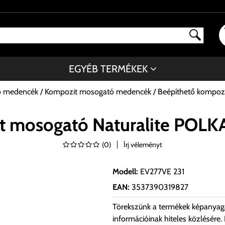
EGYÉB TERMÉKEK
ó medencék
Kompozit mosogató medencék
Beépíthető kompoz
t mosogató Naturalite POLK
(
0
)
Írj véleményt
Modell
:
EV277VE 231
EAN
:
3537390319827
Törekszünk a termékek képanyag
információinak hiteles közlésére.