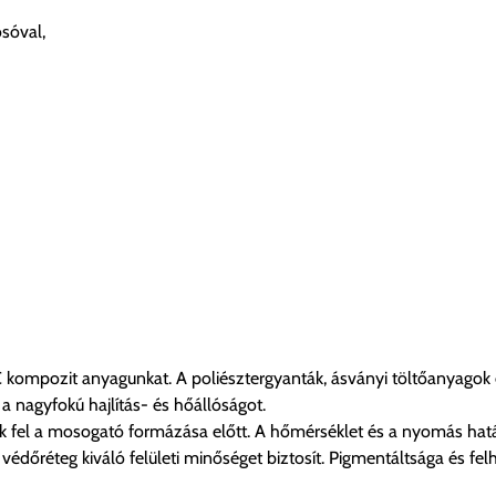
sóval,
 kompozit anyagunkat. A poliésztergyanták, ásványi töltőanyagok 
 nagyfokú hajlítás- és hőállóságot.
 fel a mosogató formázása előtt. A hőmérséklet és a nyomás hatásá
us védőréteg kiváló felületi minőséget biztosít. Pigmentáltsága és f