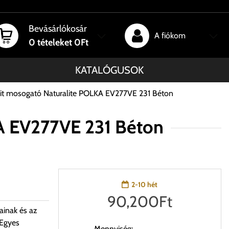
Bevásárlókosár
A fiókom
0
tételeket
0Ft
KATALÓGUSOK
it mosogató Naturalite POLKA EV277VE 231 Béton
A EV277VE 231 Béton
2-10 hét
90,200
Ft
ainak és az
 Egyes
Mennyiség: