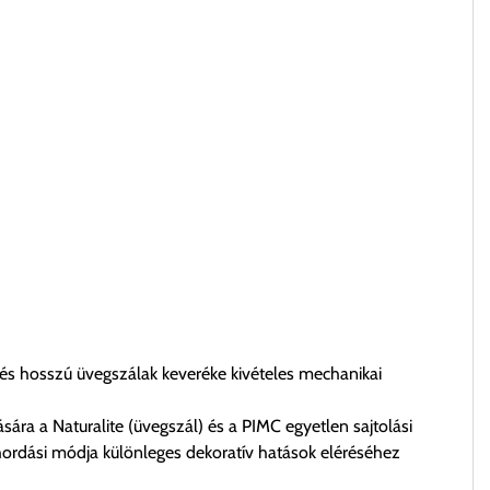
és hosszú üvegszálak keveréke kivételes mechanikai
ra a Naturalite (üvegszál) és a PIMC egyetlen sajtolási
elhordási módja különleges dekoratív hatások eléréséhez