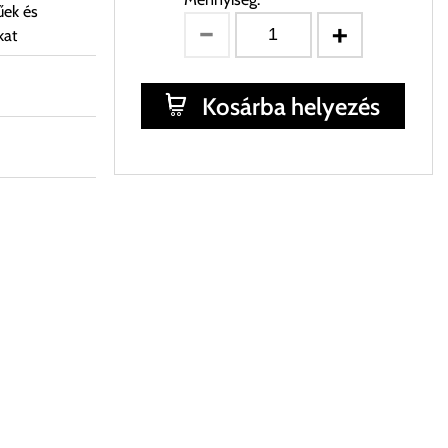
űek és
kat
Kosárba helyezés