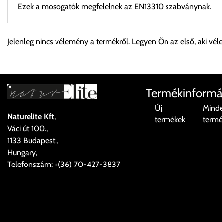
Ezek a mosogatók megfelelnek az EN13310 szabványnak.
Személyes átvétel:
Jelenleg nincs vélemény a termékről. Legyen Ön az első, aki vél
Önnek lehetősége van rendelését a beérkezést követően ingyen
Cím:
1133 Budapest, Váci út 100.
Termékinformá
Új
Mind
Naturelite Kft
,
termékek
term
Szállítási díjak:
Váci út 100.,
Az oldalunkon rendelés esetén, amennyiben szállítást is kér, úgy
1133 Budapest,,
válassza ki.
Hungary,
Amennyiben nem biztos választásában, vagy a program automatikusa
Telefonszám: +(36) 70-427-3837
majd visszaigazolják a szállítás költségét.
Ingyenes szállítási lehetőség nincs!
Egyes termékek súlyát a program nem ismeri, rendelés esetén a 
visszaigazolástól számított 24 órán belül a terméket lemondhatj