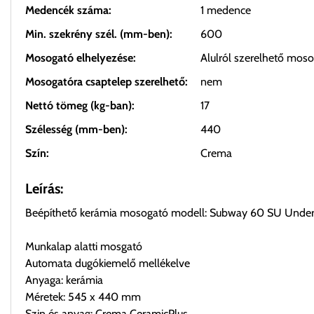
Medencék száma:
1 medence
Min. szekrény szél. (mm-ben):
600
Mosogató elhelyezése:
Alulról szerelhető mos
Mosogatóra csaptelep szerelhető:
nem
Nettó tömeg (kg-ban):
17
Szélesség (mm-ben):
440
Szín:
Crema
Leírás:
Beépíthető kerámia mosogató modell: Subway 60 SU Unde
Munkalap alatti mosgató
Automata dugókiemelő mellékelve
Anyaga: kerámia
Méretek: 545 x 440 mm
Szin és anyag: Crema CeramicPlus