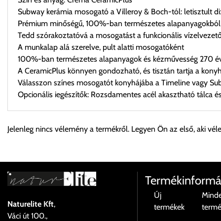
Subway kerámia mosogató a Villeroy & Boch-tól: letisztult 
Prémium minőségű, 100%-ban természetes alapanyagokból 
Tedd szórakoztatóvá a mosogatást a funkcionális vízelvezető
A munkalap alá szerelve, pult alatti mosogatóként
100%-ban természetes alapanyagok és kézművesség 270 éve
A CeramicPlus könnyen gondozható, és tisztán tartja a kony
Válasszon színes mosogatót konyhájába a Timeline vagy Su
Opcionális iegészítők: Rozsdamentes acél akasztható tálca és
Személyes átvétel:
Jelenleg nincs vélemény a termékről. Legyen Ön az első, aki vél
Önnek lehetősége van rendelését a beérkezést követően ingyen
Cím:
1133 Budapest, Váci út 100.
Termékinformá
Új
Mind
Naturelite Kft
,
termékek
term
Szállítási díjak:
Váci út 100.,