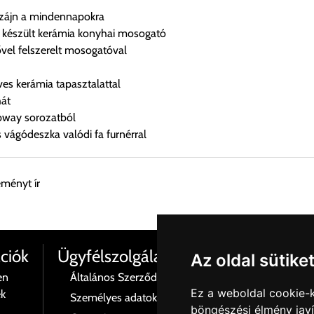
dizájn a mindennapokra
készült kerámia konyhai mosogató
vel felszerelt mosogatóval
s kerámia tapasztalattal
hát
bway sorozatból
 vágódeszka valódi fa furnérral
eményt ír
esen átvenni Budapesti Cégcsoportunk Stúdiójában előre egyeztet
ciók
Ügyfélszolgálat
Az oldal sütike
en
Általános Szerződési Feltételek
Termé
Ez a weboldal cookie-
ék
Személyes adatok és azok kezelése
Rólu
böngészési élmény jav