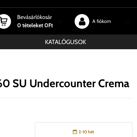
Bevásárlókosár
A fiókom
0
tételeket
0Ft
KATALÓGUSOK
 60 SU Undercounter Crema
2-10 hét