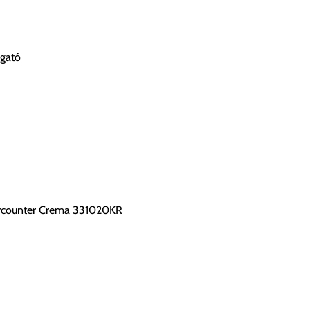
ogató
rcounter Crema 331020KR