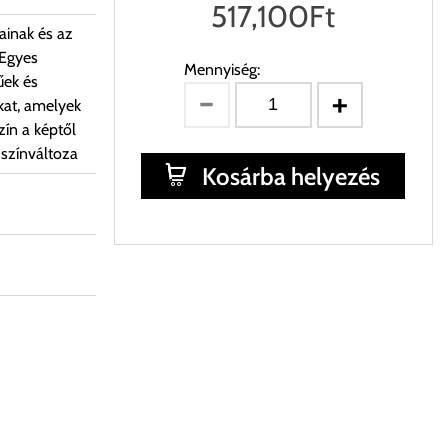
517,100
Ft
ainak és az
 Egyes
Mennyiség:
űek és
kat, amelyek
ín a képtől
 színváltoza
Kosárba helyezés