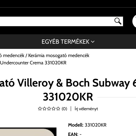
EGYÉB TERMÉKEK
tó medencék
Kerámia mosogató medencék
U Undercounter Crema 331020KR
ató Villeroy & Boch Subway
331020KR
(
0
)
Írj véleményt
Modell
:
331020KR
EAN
:
-