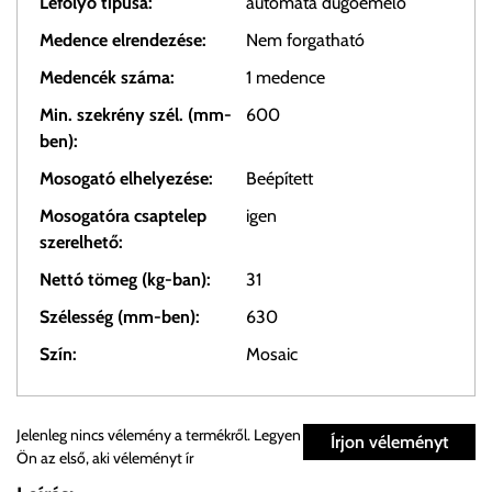
Lefolyó típusa:
automata dugóemelő
Medence elrendezése:
Nem forgatható
Medencék száma:
1 medence
Min. szekrény szél. (mm-
600
ben):
Mosogató elhelyezése:
Beépített
Mosogatóra csaptelep
igen
szerelhető:
Nettó tömeg (kg-ban):
31
Szélesség (mm-ben):
630
Szín:
Mosaic
Személyes átvétel:
Jelenleg nincs vélemény a termékről. Legyen
Írjon véleményt
Ön az első, aki véleményt ír
Önnek lehetősége van rendelését a beérkezést követően