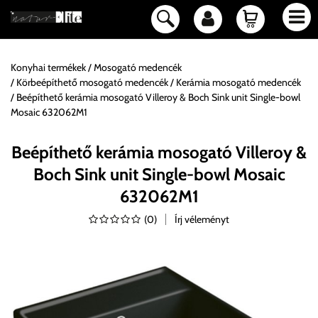
Konyhai termékek
Mosogató medencék
Körbeépíthető mosogató medencék
Kerámia mosogató medencék
Beépíthető kerámia mosogató Villeroy & Boch Sink unit Single-bowl
Mosaic 632062M1
Beépíthető kerámia mosogató Villeroy &
Boch Sink unit Single-bowl Mosaic
632062M1
(
0
)
Írj véleményt