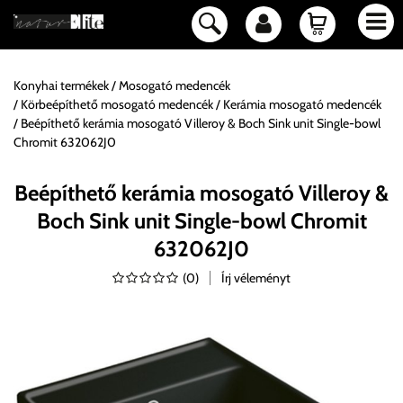
Konyhai termékek
Mosogató medencék
Körbeépíthető mosogató medencék
Kerámia mosogató medencék
Beépíthető kerámia mosogató Villeroy & Boch Sink unit Single-bowl
Chromit 632062J0
Beépíthető kerámia mosogató Villeroy &
Boch Sink unit Single-bowl Chromit
632062J0
(
0
)
Írj véleményt