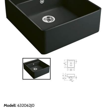
Modell
:
632062J0