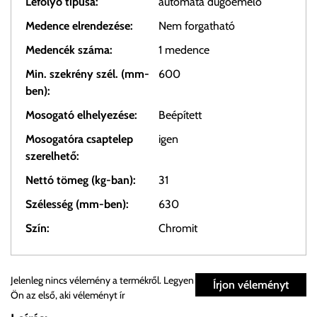
Lefolyó típusa:
automata dugóemelő
Medence elrendezése:
Nem forgatható
Medencék száma:
1 medence
Min. szekrény szél. (mm-
600
ben):
Mosogató elhelyezése:
Beépített
Mosogatóra csaptelep
igen
szerelhető:
Nettó tömeg (kg-ban):
31
Szélesség (mm-ben):
630
Szín:
Chromit
Személyes átvétel:
Jelenleg nincs vélemény a termékről. Legyen
Írjon véleményt
Ön az első, aki véleményt ír
Önnek lehetősége van rendelését a beérkezést követően