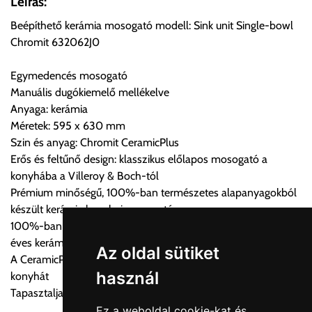
Leírás:
ingyenesen átvenni Budapesti Cégcsoportunk Stúdiójában
Beépíthető kerámia mosogató modell: Sink unit Single-bowl
előre egyeztetett időpontban.
Chromit 632062J0
Cím:
1133 Budapest, Váci út 100.
Egymedencés mosogató
Manuális dugókiemelő mellékelve
Anyaga: kerámia
Szállítási díjak:
Méretek: 595 x 630 mm
Az oldalunkon rendelés esetén, amennyiben szállítást is kér,
Szin és anyag: Chromit CeramicPlus
úgy esetenként több lehetőséget ajánl fel a program. Kérjük, a
Erős és feltűnő design: klasszikus előlapos mosogató a
vásárolt árú figyelembevételével az önnek megfelelő szállítási
konyhába a Villeroy & Boch-tól
költséget válassza ki.
Prémium minőségű, 100%-ban természetes alapanyagokból
Amennyiben nem biztos választásában, vagy a program
készült kerámia konyhai mosogató
automatikusan nem ajánl fel szállítási költséget, úgy válassza
100%-ban természetes alapanyagok és kézművesség 270
a 0.- forintos szállítást, kollégáink megvizsgálják a vásárolt
éves kerámia tapasztalattal
termék adatait, majd visszaigazolják a szállítás költségét.
Az oldal sütiket
A CeramicPlus könnyen gondozható, és tisztán tartja a
használ
konyhát
Ingyenes szállítási lehetőség nincs!
Tapasztalja meg a Villeroy & Boch varázslatos dizájn világát
Egyes termékek súlyát a program nem ismeri, rendelés esetén
Ez a weboldal cookie-kat és