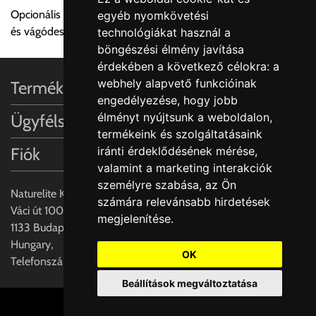
a központ igazolja vissza. Amennyiben a költséget az Ön által
Opcionális kiegészítők: Rozsdamentes acél akasztható tálca
egyéb nyomkövetési
gondoltnál magasabb értékben igazoljuk vissza, úgy a
és vágódeszka valódi fa furnérral
technológiákat használ a
visszaigazolástól számított 24 órán belül a terméket
böngészési élmény javítása
lemondhatja, vagy kérheti a személyes átvételre való
érdekében a következő célokra:
a
módosítását.
webhely alapvető funkcióinak
Termékinformációk
engedélyezése
,
hogy jobb
FIGYELEM!!
élményt nyújtsunk a weboldalon
,
Ügyfélszolgálat
KERÁMIA TERMÉKEK SZÁLLÍTATÁSA NEM, VAGY CSAK
termékeink és szolgáltatásaink
A MEGRENDELŐ KIFEJEZETT KÉRÉSÉRE ÉS
iránti érdeklődésének mérése,
Fiók
FELELŐSSÉGÉRE LEHETSÉGES!!
valamint a marketing interakciók
személyre szabása
,
az Ön
Egyéb leírások:
Naturelite Kft,
számára relevánsabb hirdetések
Váci út 100.,
megjelenítése
.
Budapesti szállítások:
1133 Budapest,
1, Budapestre kért szállítás esetén az általános szállítás
Hungary,
helyett időre történő extra szállítás kérése is lehetséges
OK
Telefonszám: +(36) 70-427-3837
egyedi áron. A szállítás megbeszélt időablakban lehetőség
Beállítások megváltoztatása
szerint 1 órás intervallumon belüli pontos időpont
megjelöléssel kérhető munkanapokon 09.00 - 15.00 között.
Cookie beállítások