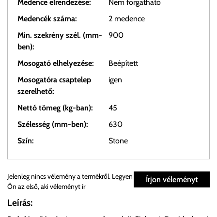
Medence elrendezése:
Nem forgatható
Medencék száma:
2 medence
Min. szekrény szél. (mm-
900
ben):
Mosogató elhelyezése:
Beépített
Mosogatóra csaptelep
igen
szerelhető:
Nettó tömeg (kg-ban):
45
Szélesség (mm-ben):
630
Szín:
Stone
Személyes átvétel:
Jelenleg nincs vélemény a termékről. Legyen
Írjon véleményt
Ön az első, aki véleményt ír
Önnek lehetősége van rendelését a beérkezést követően
Leírás:
ingyenesen átvenni Budapesti Cégcsoportunk Stúdiójában