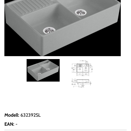
Modell
:
632392SL
EAN
:
-