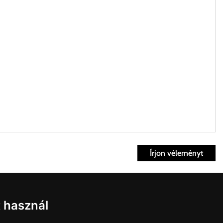
Írjon véleményt
ett időpontban.
Fiók
t használ
kvisszaküldés
fiók