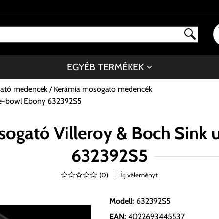
EGYÉB TERMÉKEK
gató medencék
Kerámia mosogató medencék
ble-bowl Ebony 632392S5
ogató Villeroy & Boch Sink
632392S5
(
0
)
Írj véleményt
Modell
:
632392S5
EAN
:
4022693445537