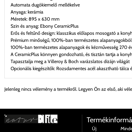
Automata dugókiemelő mellékelve
Anyaga: kerámia
Méretek: 895 x 630 mm
Szin és anyag: Ebony CeramicPlus
Erős és feltűnő design: klasszikus előlapos mosogató a kony
Prémium minőségű, 100%-ban természetes alapanyagokból 
100%-ban természetes alapanyagok és kézművesség 270 éve
A CeramicPlus könnyen gondozható, és tisztán tartja a kony
Tapasztalja meg a Villeroy & Boch varázslatos dizájn világát
Opcionális kiegészítők: Rozsdamentes acél akasztható tálca é
Személyes átvétel:
Jelenleg nincs vélemény a termékről. Legyen Ön az első, aki vél
Önnek lehetősége van rendelését a beérkezést követően ingyen
Cím:
1133 Budapest, Váci út 100.
Termékinformá
Új
Mind