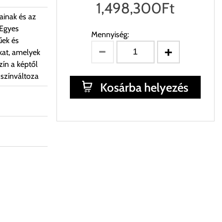
1,498,300
Ft
ainak és az
 Egyes
Mennyiség:
űek és
kat, amelyek
ín a képtől
 színváltoza
Kosárba helyezés