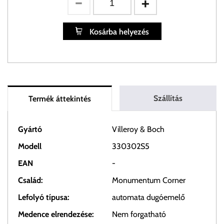
Kosárba helyezés
Szállítás
Termék áttekintés
Gyártó
Villeroy & Boch
Modell
330302S5
EAN
-
Család:
Monumentum Corner
Lefolyó típusa:
automata dugóemelő
Medence elrendezése:
Nem forgatható