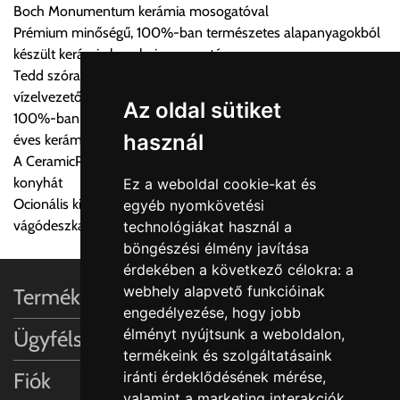
Boch Monumentum kerámia mosogatóval
költséget válassza ki.
Prémium minőségű, 100%-ban természetes alapanyagokból
Amennyiben nem biztos választásában, vagy a program
készült kerámia konyhai mosogató
automatikusan nem ajánl fel szállítási költséget, úgy válassza
Tedd szórakoztatóvá a mosogatást a funkcionális
a 0.- forintos szállítást, kollégáink megvizsgálják a vásárolt
vízelvezetővel felszerelt mosogatóval
termék adatait, majd visszaigazolják a szállítás költségét.
Az oldal sütiket
100%-ban természetes alapanyagok és kézművesség 270
használ
éves kerámia tapasztalattal
Ingyenes szállítási lehetőség nincs!
A CeramicPlus könnyen gondozható, és tisztán tartja a
Egyes termékek súlyát a program nem ismeri, rendelés esetén
konyhát
Ez a weboldal cookie-kat és
a központ igazolja vissza. Amennyiben a költséget az Ön által
Ocionális kiegészítők: Rozsdamentes acél akasztható tálca és
egyéb nyomkövetési
gondoltnál magasabb értékben igazoljuk vissza, úgy a
vágódeszka valódi fa furnérral
technológiákat használ a
visszaigazolástól számított 24 órán belül a terméket
böngészési élmény javítása
lemondhatja, vagy kérheti a személyes átvételre való
érdekében a következő célokra:
a
módosítását.
webhely alapvető funkcióinak
Termékinformációk
engedélyezése
,
hogy jobb
FIGYELEM!!
élményt nyújtsunk a weboldalon
,
Ügyfélszolgálat
KERÁMIA TERMÉKEK SZÁLLÍTATÁSA NEM, VAGY CSAK
termékeink és szolgáltatásaink
A MEGRENDELŐ KIFEJEZETT KÉRÉSÉRE ÉS
iránti érdeklődésének mérése,
Fiók
FELELŐSSÉGÉRE LEHETSÉGES!!
valamint a marketing interakciók