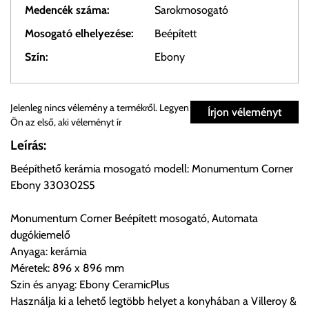
Medencék száma:
Sarokmosogató
Mosogató elhelyezése:
Beépített
Szín:
Ebony
Személyes átvétel:
Jelenleg nincs vélemény a termékről. Legyen
Írjon véleményt
Ön az első, aki véleményt ír
Önnek lehetősége van rendelését a beérkezést követően
Leírás:
ingyenesen átvenni Budapesti Cégcsoportunk Stúdiójában
Beépíthető kerámia mosogató modell: Monumentum Corner
előre egyeztetett időpontban.
Ebony 330302S5
Cím:
1133 Budapest, Váci út 100.
Monumentum Corner Beépített mosogató, Automata
dugókiemelő
Anyaga: kerámia
Szállítási díjak:
Méretek: 896 x 896 mm
Az oldalunkon rendelés esetén, amennyiben szállítást is kér,
Szin és anyag: Ebony CeramicPlus
úgy esetenként több lehetőséget ajánl fel a program. Kérjük, a
Használja ki a lehető legtöbb helyet a konyhában a Villeroy &
vásárolt árú figyelembevételével az önnek megfelelő szállítási