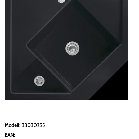
Modell
:
330302S5
EAN
:
-