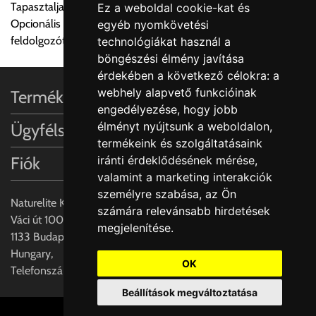
Tapasztalja meg a Villeroy & Boch varázslatos dizájn világát
Ez a weboldal cookie-kat és
Egyes termékek súlyát a program nem ismeri, rendelés esetén
Opcionális kiegészítők: Rozsdamentes acél beakasztható
egyéb nyomkövetési
a központ igazolja vissza. Amennyiben a költséget az Ön által
feldolgozótálcák és vágódeszka valódi fa furnérral
technológiákat használ a
gondoltnál magasabb értékben igazoljuk vissza, úgy a
böngészési élmény javítása
visszaigazolástól számított 24 órán belül a terméket
érdekében a következő célokra:
a
lemondhatja, vagy kérheti a személyes átvételre való
webhely alapvető funkcióinak
Termékinformációk
módosítását.
engedélyezése
,
hogy jobb
élményt nyújtsunk a weboldalon
,
Ügyfélszolgálat
FIGYELEM!!
termékeink és szolgáltatásaink
KERÁMIA TERMÉKEK SZÁLLÍTATÁSA NEM, VAGY CSAK
Fiók
iránti érdeklődésének mérése,
A MEGRENDELŐ KIFEJEZETT KÉRÉSÉRE ÉS
valamint a marketing interakciók
FELELŐSSÉGÉRE LEHETSÉGES!!
személyre szabása
,
az Ön
Naturelite Kft,
számára relevánsabb hirdetések
Egyéb leírások:
Váci út 100.,
megjelenítése
.
1133 Budapest,
Budapesti szállítások:
Hungary,
1, Budapestre kért szállítás esetén az általános szállítás
OK
Telefonszám: +(36) 70-427-3837
helyett időre történő extra szállítás kérése is lehetséges
Beállítások megváltoztatása
egyedi áron. A szállítás megbeszélt időablakban lehetőség
szerint 1 órás intervallumon belüli pontos időpont