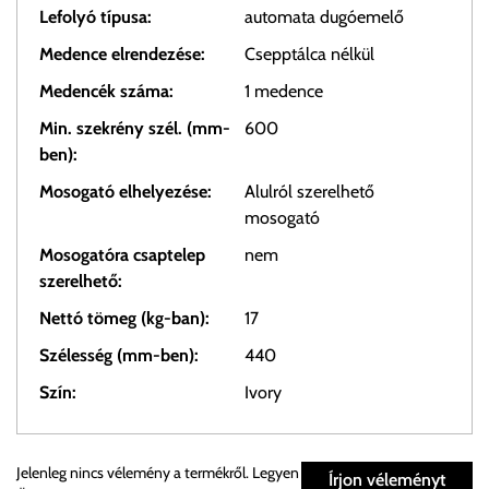
Lefolyó típusa:
automata dugóemelő
Medence elrendezése:
Csepptálca nélkül
Medencék száma:
1 medence
Min. szekrény szél. (mm-
600
ben):
Mosogató elhelyezése:
Alulról szerelhető
mosogató
Mosogatóra csaptelep
nem
szerelhető:
Nettó tömeg (kg-ban):
17
Szélesség (mm-ben):
440
Szín:
Ivory
Személyes átvétel:
Jelenleg nincs vélemény a termékről. Legyen
Írjon véleményt