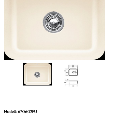
Modell
:
670602FU