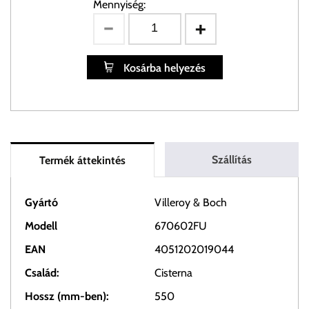
Mennyiség:
Kosárba helyezés
Szállítás
Termék áttekintés
Gyártó
Villeroy & Boch
Modell
670602FU
EAN
4051202019044
Család:
Cisterna
Hossz (mm-ben):
550