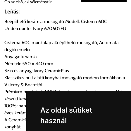
Ön az első, aki véleményt ír
Önnek lehetősége van rendelését a beérkezést követően
Leírás:
ingyenesen átvenni Budapesti Cégcsoportunk Stúdiójában
Beépíthető kerámia mosogató Modell: Cisterna 60C
előre egyeztetett időpontban.
Undercounter Ivory 670602FU
Cím:
1133 Budapest, Váci út 100.
Cisterna 60C munkalap alá építhető mosogató, Automata
dugókiemelő
Anyaga: kerámia
Szállítási díjak:
Méretek: 550 x 440 mm
Az oldalunkon rendelés esetén, amennyiben szállítást is kér,
Szin és anyag: Ivory CeramicPlus
úgy esetenként több lehetőséget ajánl fel a program. Kérjük, a
Klasszikus pult alatti konyhai mosogató modern formákban a
vásárolt árú figyelembevételével az önnek megfelelő szállítási
Villeroy & Boch-tól
költséget válassza ki.
Prémium minőségű, 100%-ban természetes alapanyagokból
Amennyiben nem biztos választásában, vagy a program
készült kerámia konyhai mosogató
automatikusan nem ajánl fel szállítási költséget, úgy válassza
100%-ban természetes alapanyagok és kézművesség 270
a 0.- forintos szállítást, kollégáink megvizsgálják a vásárolt
Az oldal sütiket
éves kerámia tapasztalattal
termék adatait, majd visszaigazolják a szállítás költségét.
használ
A CeramicPlus könnyen gondozható, és tisztán tartja a
konyhát
Ingyenes szállítási lehetőség nincs!