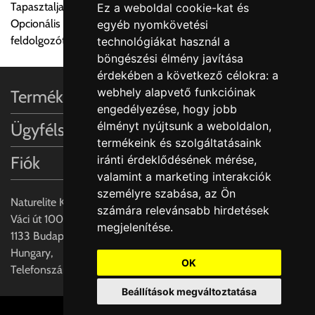
Tapasztalja meg a Villeroy & Boch varázslatos dizájn világát
Ez a weboldal cookie-kat és
Egyes termékek súlyát a program nem ismeri, rendelés esetén
Opcionális kiegészítők: Rozsdamentes acél beakasztható
egyéb nyomkövetési
a központ igazolja vissza. Amennyiben a költséget az Ön által
feldolgozótálcák és vágódeszka valódi fa furnérral
technológiákat használ a
gondoltnál magasabb értékben igazoljuk vissza, úgy a
böngészési élmény javítása
visszaigazolástól számított 24 órán belül a terméket
érdekében a következő célokra:
a
lemondhatja, vagy kérheti a személyes átvételre való
webhely alapvető funkcióinak
Termékinformációk
módosítását.
engedélyezése
,
hogy jobb
élményt nyújtsunk a weboldalon
,
Ügyfélszolgálat
FIGYELEM!!
termékeink és szolgáltatásaink
KERÁMIA TERMÉKEK SZÁLLÍTATÁSA NEM, VAGY CSAK
Fiók
iránti érdeklődésének mérése,
A MEGRENDELŐ KIFEJEZETT KÉRÉSÉRE ÉS
valamint a marketing interakciók
FELELŐSSÉGÉRE LEHETSÉGES!!
személyre szabása
,
az Ön
Naturelite Kft,
számára relevánsabb hirdetések
Egyéb leírások:
Váci út 100.,
megjelenítése
.
1133 Budapest,
Budapesti szállítások:
Hungary,
1, Budapestre kért szállítás esetén az általános szállítás
OK
Telefonszám: +(36) 70-427-3837
helyett időre történő extra szállítás kérése is lehetséges
Beállítások megváltoztatása
egyedi áron. A szállítás megbeszélt időablakban lehetőség
szerint 1 órás intervallumon belüli pontos időpont