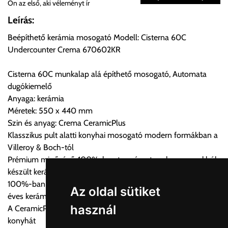
Ön az első, aki véleményt ír
Önnek lehetősége van rendelését a beérkezést követően
Leírás:
ingyenesen átvenni Budapesti Cégcsoportunk Stúdiójában
Beépíthető kerámia mosogató Modell: Cisterna 60C
előre egyeztetett időpontban.
Undercounter Crema 670602KR
Cím:
1133 Budapest, Váci út 100.
Cisterna 60C munkalap alá építhető mosogató, Automata
dugókiemelő
Anyaga: kerámia
Szállítási díjak:
Méretek: 550 x 440 mm
Az oldalunkon rendelés esetén, amennyiben szállítást is kér,
Szin és anyag: Crema CeramicPlus
úgy esetenként több lehetőséget ajánl fel a program. Kérjük, a
Klasszikus pult alatti konyhai mosogató modern formákban a
vásárolt árú figyelembevételével az önnek megfelelő szállítási
Villeroy & Boch-tól
költséget válassza ki.
Prémium minőségű, 100%-ban természetes alapanyagokból
Amennyiben nem biztos választásában, vagy a program
készült kerámia konyhai mosogató
automatikusan nem ajánl fel szállítási költséget, úgy válassza
100%-ban természetes alapanyagok és kézművesség 270
a 0.- forintos szállítást, kollégáink megvizsgálják a vásárolt
Az oldal sütiket
éves kerámia tapasztalattal
termék adatait, majd visszaigazolják a szállítás költségét.
használ
A CeramicPlus könnyen gondozható, és tisztán tartja a
konyhát
Ingyenes szállítási lehetőség nincs!