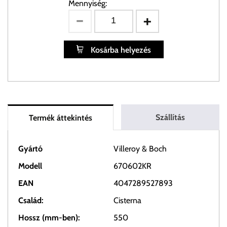
Mennyiség:
Kosárba helyezés
Szállítás
Termék áttekintés
Gyártó
Villeroy & Boch
Modell
670602KR
EAN
4047289527893
Család:
Cisterna
Hossz (mm-ben):
550