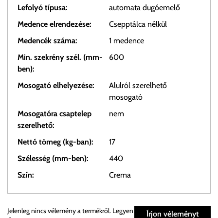
Lefolyó típusa:
automata dugóemelő
Medence elrendezése:
Csepptálca nélkül
Medencék száma:
1 medence
Min. szekrény szél. (mm-
600
ben):
Mosogató elhelyezése:
Alulról szerelhető
mosogató
Mosogatóra csaptelep
nem
szerelhető:
Nettó tömeg (kg-ban):
17
Szélesség (mm-ben):
440
Szín:
Crema
Személyes átvétel:
Jelenleg nincs vélemény a termékről. Legyen
Írjon véleményt