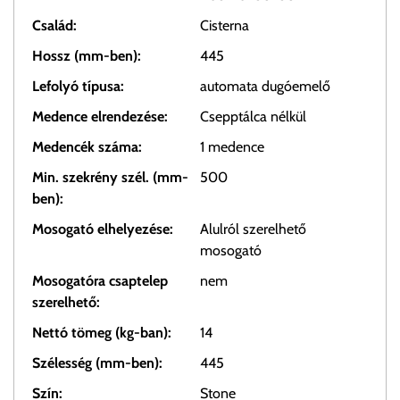
Család:
Cisterna
Hossz (mm-ben):
445
Lefolyó típusa:
automata dugóemelő
Medence elrendezése:
Csepptálca nélkül
Medencék száma:
1 medence
Min. szekrény szél. (mm-
500
ben):
Mosogató elhelyezése:
Alulról szerelhető
mosogató
Mosogatóra csaptelep
nem
szerelhető:
Nettó tömeg (kg-ban):
14
Szélesség (mm-ben):
445
Szín:
Stone