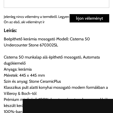
Személyes átvétel:
Jelenleg nincs vélemény a termékről. Legyen
Írjon véleményt
Ön az első, aki véleményt ír
Önnek lehetősége van rendelését a beérkezést követően
Leírás:
ingyenesen átvenni Budapesti Cégcsoportunk Stúdiójában
Beépíthető kerámia mosogató Modell: Cisterna 50
előre egyeztetett időpontban.
Undercounter Stone 670302SL
Cím:
1133 Budapest, Váci út 100.
Cisterna 50 munkalap alá építhető mosogató, Automata
dugókiemelő
Anyaga: kerámia
Szállítási díjak:
Méretek: 445 x 445 mm
Az oldalunkon rendelés esetén, amennyiben szállítást is kér,
Szin és anyag: Stone CeramicPlus
úgy esetenként több lehetőséget ajánl fel a program. Kérjük, a
Klasszikus pult alatti konyhai mosogató modern formákban a
vásárolt árú figyelembevételével az önnek megfelelő szállítási
Villeroy & Boch-tól
költséget válassza ki.
Prémium minőségű, 100%-ban természetes alapanyagokból
Amennyiben nem biztos választásában, vagy a program
készült kerámia konyhai mosogató
automatikusan nem ajánl fel szállítási költséget, úgy válassza
100%-ban természetes alapanyagok és kézművesség 270
a 0.- forintos szállítást, kollégáink megvizsgálják a vásárolt