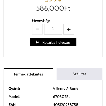
2-10 hét
586,000
Ft
Mennyiség:
Kosárba helyezés
Szállítás
Termék áttekintés
Gyártó
Villeroy & Boch
Modell
670302SL
EAN
4051202587581