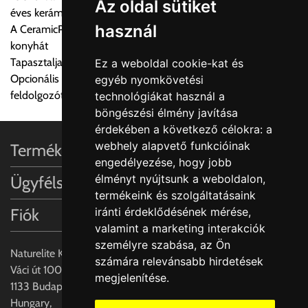
Az oldal sütiket
éves kerámia tapasztalattal
termék adatait, majd visszaigazolják a szállítás költségét.
használ
A CeramicPlus könnyen gondozható, és tisztán tartja a
konyhát
Ingyenes szállítási lehetőség nincs!
Tapasztalja meg a Villeroy & Boch varázslatos dizájn világát
Ez a weboldal cookie-kat és
Egyes termékek súlyát a program nem ismeri, rendelés esetén
Opcionális kiegészítők: Rozsdamentes acél beakasztható
egyéb nyomkövetési
a központ igazolja vissza. Amennyiben a költséget az Ön által
feldolgozótálcák és vágódeszka valódi fa furnérral
technológiákat használ a
gondoltnál magasabb értékben igazoljuk vissza, úgy a
böngészési élmény javítása
visszaigazolástól számított 24 órán belül a terméket
érdekében a következő célokra:
a
lemondhatja, vagy kérheti a személyes átvételre való
webhely alapvető funkcióinak
Termékinformációk
módosítását.
engedélyezése
,
hogy jobb
élményt nyújtsunk a weboldalon
,
Ügyfélszolgálat
FIGYELEM!!
termékeink és szolgáltatásaink
KERÁMIA TERMÉKEK SZÁLLÍTATÁSA NEM, VAGY CSAK
Fiók
iránti érdeklődésének mérése,
A MEGRENDELŐ KIFEJEZETT KÉRÉSÉRE ÉS
valamint a marketing interakciók
FELELŐSSÉGÉRE LEHETSÉGES!!
személyre szabása
,
az Ön
Naturelite Kft,
számára relevánsabb hirdetések
Egyéb leírások:
Váci út 100.,
megjelenítése
.
1133 Budapest,
Budapesti szállítások:
Hungary,