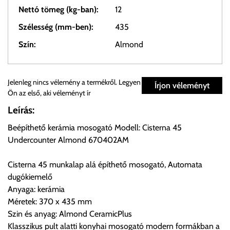
Nettó tömeg (kg-ban):
12
Szélesség (mm-ben):
435
Szín:
Almond
Személyes átvétel:
Jelenleg nincs vélemény a termékről. Legyen
Írjon véleményt
Ön az első, aki véleményt ír
Önnek lehetősége van rendelését a beérkezést követően
Leírás:
ingyenesen átvenni Budapesti Cégcsoportunk Stúdiójában
Beépíthető kerámia mosogató Modell: Cisterna 45
előre egyeztetett időpontban.
Undercounter Almond 670402AM
Cím:
1133 Budapest, Váci út 100.
Cisterna 45 munkalap alá építhető mosogató, Automata
dugókiemelő
Anyaga: kerámia
Szállítási díjak:
Méretek: 370 x 435 mm
Az oldalunkon rendelés esetén, amennyiben szállítást is kér,
Szin és anyag: Almond CeramicPlus
úgy esetenként több lehetőséget ajánl fel a program. Kérjük, a
Klasszikus pult alatti konyhai mosogató modern formákban a
vásárolt árú figyelembevételével az önnek megfelelő szállítási