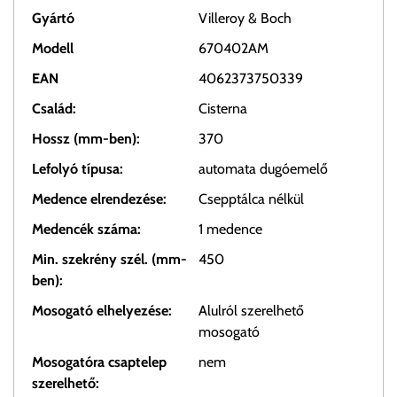
Gyártó
Villeroy & Boch
Modell
670402AM
EAN
4062373750339
Család:
Cisterna
Hossz (mm-ben):
370
Lefolyó típusa:
automata dugóemelő
Medence elrendezése:
Csepptálca nélkül
Medencék száma:
1 medence
Min. szekrény szél. (mm-
450
ben):
Mosogató elhelyezése:
Alulról szerelhető
mosogató
Mosogatóra csaptelep
nem
szerelhető: