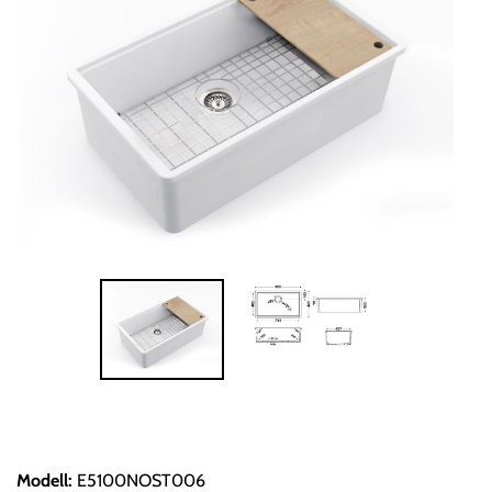
Modell
:
E5100NOST006