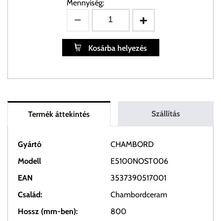
Mennyiség:
Kosárba helyezés
Szállítás
Termék áttekintés
Gyártó
CHAMBORD
Modell
E5100NOST006
EAN
3537390517001
Család:
Chambordceram
Hossz (mm-ben):
800