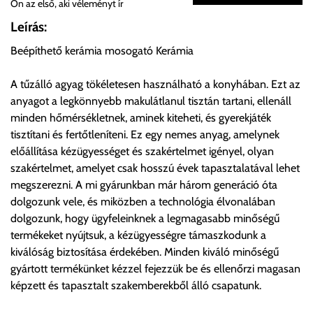
Ön az első, aki véleményt ír
Önnek lehetősége van rendelését a beérkezést követően
Leírás:
ingyenesen átvenni Budapesti Cégcsoportunk Stúdiójában
Beépíthető kerámia mosogató Kerámia
előre egyeztetett időpontban.
A tűzálló agyag tökéletesen használható a konyhában. Ezt az
Cím:
1133 Budapest, Váci út 100.
anyagot a legkönnyebb makulátlanul tisztán tartani, ellenáll
minden hőmérsékletnek, aminek kiteheti, és gyerekjáték
tisztítani és fertőtleníteni. Ez egy nemes anyag, amelynek
Szállítási díjak:
előállítása kézügyességet és szakértelmet igényel, olyan
Az oldalunkon rendelés esetén, amennyiben szállítást is kér,
szakértelmet, amelyet csak hosszú évek tapasztalatával lehet
úgy esetenként több lehetőséget ajánl fel a program. Kérjük, a
megszerezni. A mi gyárunkban már három generáció óta
vásárolt árú figyelembevételével az önnek megfelelő szállítási
dolgozunk vele, és miközben a technológia élvonalában
költséget válassza ki.
dolgozunk, hogy ügyfeleinknek a legmagasabb minőségű
Amennyiben nem biztos választásában, vagy a program
termékeket nyújtsuk, a kézügyességre támaszkodunk a
automatikusan nem ajánl fel szállítási költséget, úgy válassza
kiválóság biztosítása érdekében. Minden kiváló minőségű
a 0.- forintos szállítást, kollégáink megvizsgálják a vásárolt
gyártott termékünket kézzel fejezzük be és ellenőrzi magasan
termék adatait, majd visszaigazolják a szállítás költségét.
képzett és tapasztalt szakemberekből álló csapatunk.
Ingyenes szállítási lehetőség nincs!