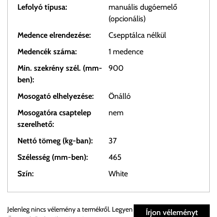
Lefolyó típusa:
manuális dugóemelő
(opcionális)
Medence elrendezése:
Csepptálca nélkül
Medencék száma:
1 medence
Min. szekrény szél. (mm-
900
ben):
Mosogató elhelyezése:
Önálló
Mosogatóra csaptelep
nem
szerelhető:
Nettó tömeg (kg-ban):
37
Szélesség (mm-ben):
465
Szín:
White
Személyes átvétel:
Jelenleg nincs vélemény a termékről. Legyen
Írjon véleményt