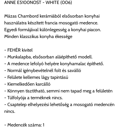
ANNE E5100NOST - WHITE (006)
Egyes termékek súlyát a program nem ismeri, rendelés esetén
a központ igazolja vissza. Amennyiben a költséget az Ön által
Mázas Chambord kerámiából elsősorban konyhai
gondoltnál magasabb értékben igazoljuk vissza, úgy a
használatra készített francia mosogató medence.
visszaigazolástól számított 24 órán belül a terméket
Egyedi formájával különlegesség a konyhai piacon.
lemondhatja, vagy kérheti a személyes átvételre való
Minden klasszikus konyha ékessége
módosítását.
- FEHÉR kivitel
FIGYELEM!!
- Munkalapba, elsősorban aláépíthető modell.
KERÁMIA TERMÉKEK SZÁLLÍTATÁSA NEM, VAGY CSAK
- A medence lefolyó helyére konyhamalac építhető.
A MEGRENDELŐ KIFEJEZETT KÉRÉSÉRE ÉS
- Normál igénybevételnél folt és saválló
FELELŐSSÉGÉRE LEHETSÉGES!!
- Felülete kellemes lágy tapintású
- Kiemelkedően karcálló
Egyéb leírások:
- Könnyen tisztítható, semmi nem tapad meg a felületén
- Túlfolyója a terméknek nincs.
Budapesti szállítások:
- Csaptelep elhelyezési lehetőség a mosogató medencén
1, Budapestre kért szállítás esetén az általános szállítás
nincs.
helyett időre történő extra szállítás kérése is lehetséges
egyedi áron. A szállítás megbeszélt időablakban lehetőség
- Medencék száma: 1
szerint 1 órás intervallumon belüli pontos időpont