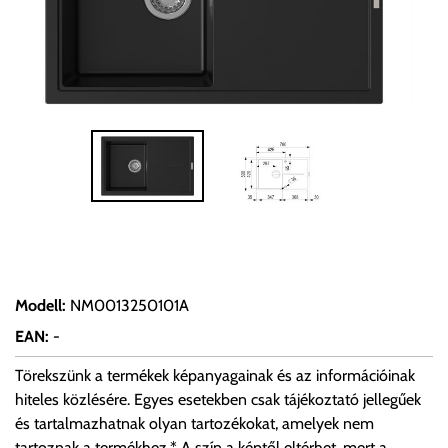
Modell
:
NM0013250101A
EAN
:
-
Törekszünk a termékek képanyagainak és az információinak
hiteles közlésére. Egyes esetekben csak tájékoztató jellegűek
és tartalmazhatnak olyan tartozékokat, amelyek nem
tartoznak a termékhez.* A szín a képtől eltérhet, mert a