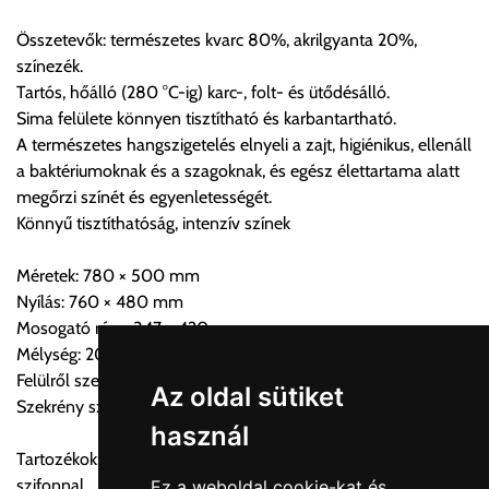
Összetevők: természetes kvarc 80%, akrilgyanta 20%,
Szállítási díjak:
színezék.
Az oldalunkon rendelés esetén, amennyiben szállítást is kér,
Tartós, hőálló (280 °C-ig) karc-, folt- és ütődésálló.
úgy esetenként több lehetőséget ajánl fel a program. Kérjük, a
Sima felülete könnyen tisztítható és karbantartható.
vásárolt árú figyelembevételével az önnek megfelelő szállítási
A természetes hangszigetelés elnyeli a zajt, higiénikus, ellenáll
költséget válassza ki.
a baktériumoknak és a szagoknak, és egész élettartama alatt
Amennyiben nem biztos választásában, vagy a program
megőrzi színét és egyenletességét.
automatikusan nem ajánl fel szállítási költséget, úgy válassza
Könnyű tisztíthatóság, intenzív színek
a 0.- forintos szállítást, kollégáink megvizsgálják a vásárolt
termék adatait, majd visszaigazolják a szállítás költségét.
Méretek: 780 × 500 mm
Nyílás: 760 × 480 mm
Ingyenes szállítási lehetőség nincs!
Mosogató rész: 347 × 420 mm
Egyes termékek súlyát a program nem ismeri, rendelés esetén
Mélység: 205 mm
a központ igazolja vissza. Amennyiben a költséget az Ön által
Felülről szerelhető
gondoltnál magasabb értékben igazoljuk vissza, úgy a
Az oldal sütiket
Szekrény szélessége: 500 mm
visszaigazolástól számított 24 órán belül a terméket
használ
lemondhatja, vagy kérheti a személyes átvételre való
Tartozékok: Lefolyórendszer, túlfolyóval és helytakarékos
módosítását.
szifonnal
Ez a weboldal cookie-kat és