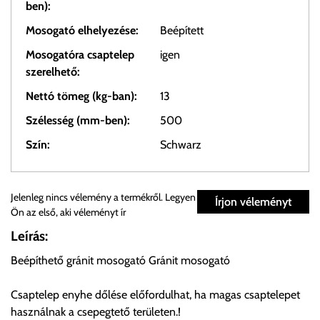
ben):
Mosogató elhelyezése:
Beépített
Mosogatóra csaptelep
igen
szerelhető:
Nettó tömeg (kg-ban):
13
Szélesség (mm-ben):
500
Szín:
Schwarz
Személyes átvétel:
Jelenleg nincs vélemény a termékről. Legyen
Írjon véleményt
Ön az első, aki véleményt ír
Önnek lehetősége van rendelését a beérkezést követően
Leírás:
ingyenesen átvenni Budapesti Cégcsoportunk Stúdiójában
Beépíthető gránit mosogató Gránit mosogató
előre egyeztetett időpontban.
Csaptelep enyhe dőlése előfordulhat, ha magas csaptelepet
Cím:
1133 Budapest, Váci út 100.
használnak a csepegtető területen.!