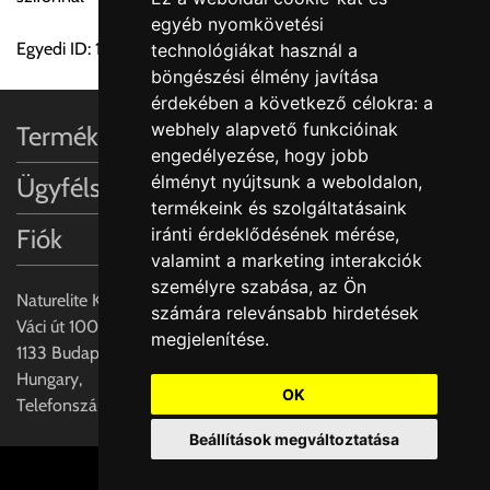
egyéb nyomkövetési
FIGYELEM!!
Egyedi ID: 1000491379
technológiákat használ a
KERÁMIA TERMÉKEK SZÁLLÍTATÁSA NEM, VAGY CSAK
böngészési élmény javítása
A MEGRENDELŐ KIFEJEZETT KÉRÉSÉRE ÉS
érdekében a következő célokra:
a
FELELŐSSÉGÉRE LEHETSÉGES!!
webhely alapvető funkcióinak
Termékinformációk
engedélyezése
,
hogy jobb
Egyéb leírások:
élményt nyújtsunk a weboldalon
,
Ügyfélszolgálat
termékeink és szolgáltatásaink
Budapesti szállítások:
Fiók
iránti érdeklődésének mérése,
1, Budapestre kért szállítás esetén az általános szállítás
valamint a marketing interakciók
helyett időre történő extra szállítás kérése is lehetséges
személyre szabása
,
az Ön
egyedi áron. A szállítás megbeszélt időablakban lehetőség
Naturelite Kft,
számára relevánsabb hirdetések
szerint 1 órás intervallumon belüli pontos időpont
Váci út 100.,
megjelenítése
.
megjelöléssel kérhető munkanapokon 09.00 - 15.00 között.
1133 Budapest,
A költséget a megrendeléskor rendelt termék/termékek,
Hungary,
valamint az ott megadott szállítási cím alapján a központ
OK
Telefonszám: +(36) 70-427-3837
számolja, valamint visszaigazolja.
Beállítások megváltoztatása
Az árak csak a címre való szállítást tartalmazzák
Cookie beállítások