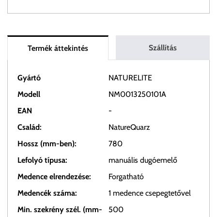
Szállítás
Termék áttekintés
Gyártó
NATURELITE
Modell
NM0013250101A
EAN
-
Család:
NatureQuarz
Hossz (mm-ben):
780
Lefolyó típusa:
manuális dugóemelő
Medence elrendezése:
Forgatható
Medencék száma:
1 medence csepegtetővel
Min. szekrény szél. (mm-
500