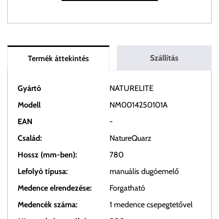
Szállítás
Termék áttekintés
Gyártó
NATURELITE
Modell
NM0014250101A
EAN
-
Család:
NatureQuarz
Hossz (mm-ben):
780
Lefolyó típusa:
manuális dugóemelő
Medence elrendezése:
Forgatható
Medencék száma:
1 medence csepegtetővel