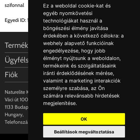
szifonnal
Ez a weboldal cookie-kat és
egyéb nyomkövetési
FIGYELEM!!
Egyedi ID: 1000491393
technológiákat használ a
KERÁMIA TERMÉKEK SZÁLLÍTATÁSA NEM, VAGY CSAK
böngészési élmény javítása
A MEGRENDELŐ KIFEJEZETT KÉRÉSÉRE ÉS
érdekében a következő célokra:
a
FELELŐSSÉGÉRE LEHETSÉGES!!
webhely alapvető funkcióinak
Termékinformációk
engedélyezése
,
hogy jobb
Egyéb leírások:
élményt nyújtsunk a weboldalon
,
Ügyfélszolgálat
termékeink és szolgáltatásaink
Budapesti szállítások:
iránti érdeklődésének mérése,
Fiók
1, Budapestre kért szállítás esetén az általános szállítás
valamint a marketing interakciók
helyett időre történő extra szállítás kérése is lehetséges
személyre szabása
,
az Ön
egyedi áron. A szállítás megbeszélt időablakban lehetőség
Naturelite Kft,
számára relevánsabb hirdetések
szerint 1 órás intervallumon belüli pontos időpont
Váci út 100.,
megjelenítése
.
megjelöléssel kérhető munkanapokon 09.00 - 15.00 között.
1133 Budapest,
A költséget a megrendeléskor rendelt termék/termékek,
Hungary,
valamint az ott megadott szállítási cím alapján a központ
OK
Telefonszám: +(36) 70-427-3837
számolja, valamint visszaigazolja.
Beállítások megváltoztatása