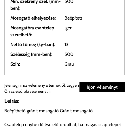
Min. szekrény szél. (mm-
500
ben):
Mosogató elhelyezése:
Beépített
Mosogatóra csaptelep
igen
szerelhető:
Nettó tömeg (kg-ban):
13
Szélesség (mm-ben):
500
Szín:
Grau
Személyes átvétel:
Jelenleg nincs vélemény a termékről. Legyen
Írjon véleményt
Ön az első, aki véleményt ír
Önnek lehetősége van rendelését a beérkezést követően
Leírás:
ingyenesen átvenni Budapesti Cégcsoportunk Stúdiójában
Beépíthető gránit mosogató Gránit mosogató
előre egyeztetett időpontban.
Csaptelep enyhe dőlése előfordulhat, ha magas csaptelepet
Cím:
1133 Budapest, Váci út 100.