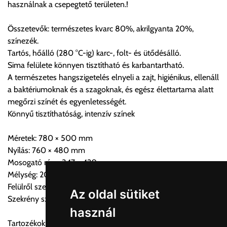
használnak a csepegtető területen.!
Összetevők: természetes kvarc 80%, akrilgyanta 20%,
Szállítási díjak:
színezék.
Az oldalunkon rendelés esetén, amennyiben szállítást is kér,
Tartós, hőálló (280 °C-ig) karc-, folt- és ütődésálló.
úgy esetenként több lehetőséget ajánl fel a program. Kérjük, a
Sima felülete könnyen tisztítható és karbantartható.
vásárolt árú figyelembevételével az önnek megfelelő szállítási
A természetes hangszigetelés elnyeli a zajt, higiénikus, ellenáll
költséget válassza ki.
a baktériumoknak és a szagoknak, és egész élettartama alatt
Amennyiben nem biztos választásában, vagy a program
megőrzi színét és egyenletességét.
automatikusan nem ajánl fel szállítási költséget, úgy válassza
Könnyű tisztíthatóság, intenzív színek
a 0.- forintos szállítást, kollégáink megvizsgálják a vásárolt
termék adatait, majd visszaigazolják a szállítás költségét.
Méretek: 780 × 500 mm
Nyílás: 760 × 480 mm
Ingyenes szállítási lehetőség nincs!
Mosogató rész: 347 × 420 mm
Egyes termékek súlyát a program nem ismeri, rendelés esetén
Mélység: 205 mm
a központ igazolja vissza. Amennyiben a költséget az Ön által
Felülről szerelhető
gondoltnál magasabb értékben igazoljuk vissza, úgy a
Az oldal sütiket
Szekrény szélessége: 500 mm
visszaigazolástól számított 24 órán belül a terméket
használ
lemondhatja, vagy kérheti a személyes átvételre való
Tartozékok: Lefolyórendszer, túlfolyóval és helytakarékos
módosítását.