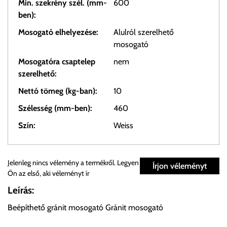
Min. szekrény szél. (mm-
600
ben):
Mosogató elhelyezése:
Alulról szerelhető
mosogató
Mosogatóra csaptelep
nem
szerelhető:
Nettó tömeg (kg-ban):
10
Szélesség (mm-ben):
460
Szín:
Weiss
Személyes átvétel:
Jelenleg nincs vélemény a termékről. Legyen
Írjon véleményt
Ön az első, aki véleményt ír
Önnek lehetősége van rendelését a beérkezést követően
Leírás:
ingyenesen átvenni Budapesti Cégcsoportunk Stúdiójában
Beépíthető gránit mosogató Gránit mosogató
előre egyeztetett időpontban.