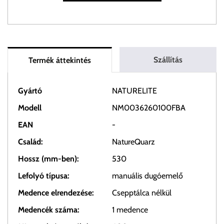
Szállítás
Termék áttekintés
Gyártó
NATURELITE
Modell
NM0036260100FBA
EAN
-
Család:
NatureQuarz
Hossz (mm-ben):
530
Lefolyó típusa:
manuális dugóemelő
Medence elrendezése:
Csepptálca nélkül
Medencék száma:
1 medence