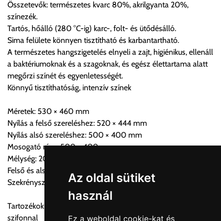
Összetevők: természetes kvarc 80%, akrilgyanta 20%,
Cím:
1133 Budapest, Váci út 100.
színezék.
Tartós, hőálló (280 °C-ig) karc-, folt- és ütődésálló.
Sima felülete könnyen tisztítható és karbantartható.
Szállítási díjak:
A természetes hangszigetelés elnyeli a zajt, higiénikus, ellenáll
Az oldalunkon rendelés esetén, amennyiben szállítást is kér,
a baktériumoknak és a szagoknak, és egész élettartama alatt
úgy esetenként több lehetőséget ajánl fel a program. Kérjük, a
megőrzi színét és egyenletességét.
vásárolt árú figyelembevételével az önnek megfelelő szállítási
Könnyű tisztíthatóság, intenzív színek
költséget válassza ki.
Amennyiben nem biztos választásában, vagy a program
Méretek: 530 × 460 mm
automatikusan nem ajánl fel szállítási költséget, úgy válassza
Nyílás a felső szereléshez: 520 × 444 mm
a 0.- forintos szállítást, kollégáink megvizsgálják a vásárolt
Nyílás alsó szereléshez: 500 × 400 mm
termék adatait, majd visszaigazolják a szállítás költségét.
Mosogató rész: 500 × 400 mm
Mélység: 200 mm
Ingyenes szállítási lehetőség nincs!
Felső és alsó szerelés
Egyes termékek súlyát a program nem ismeri, rendelés esetén
Az oldal sütiket
Szekrényszélesség: 600 mm
a központ igazolja vissza. Amennyiben a költséget az Ön által
használ
gondoltnál magasabb értékben igazoljuk vissza, úgy a
Tartozékok: Lefolyórendszer, túlfolyóval és helytakarékos
visszaigazolástól számított 24 órán belül a terméket
szifonnal
Ez a weboldal cookie-kat és
lemondhatja, vagy kérheti a személyes átvételre való