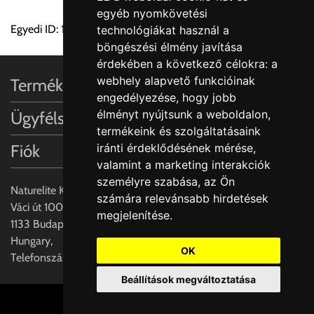
egyéb nyomkövetési
módosítását.
Egyedi ID: 1000491415
technológiákat használ a
böngészési élmény javítása
FIGYELEM!!
érdekében a következő célokra:
a
KERÁMIA TERMÉKEK SZÁLLÍTATÁSA NEM, VAGY CSAK
webhely alapvető funkcióinak
Termékinformációk
A MEGRENDELŐ KIFEJEZETT KÉRÉSÉRE ÉS
engedélyezése
,
hogy jobb
FELELŐSSÉGÉRE LEHETSÉGES!!
élményt nyújtsunk a weboldalon
,
Ügyfélszolgálat
termékeink és szolgáltatásaink
Egyéb leírások:
Fiók
iránti érdeklődésének mérése,
valamint a marketing interakciók
Budapesti szállítások:
személyre szabása
,
az Ön
1, Budapestre kért szállítás esetén az általános szállítás
Naturelite Kft,
számára relevánsabb hirdetések
helyett időre történő extra szállítás kérése is lehetséges
Váci út 100.,
megjelenítése
.
egyedi áron. A szállítás megbeszélt időablakban lehetőség
1133 Budapest,
szerint 1 órás intervallumon belüli pontos időpont
Hungary,
megjelöléssel kérhető munkanapokon 09.00 - 15.00 között.
OK
Telefonszám: +(36) 70-427-3837
A költséget a megrendeléskor rendelt termék/termékek,
Beállítások megváltoztatása
valamint az ott megadott szállítási cím alapján a központ
számolja, valamint visszaigazolja.
Cookie beállítások