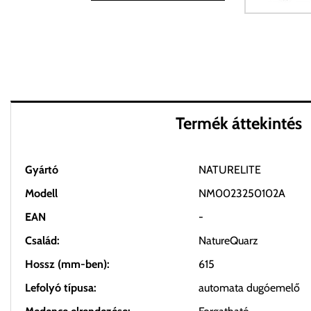
Termék áttekintés
Gyártó
NATURELITE
Modell
NM0023250102A
EAN
-
Család:
NatureQuarz
Hossz (mm-ben):
615
Lefolyó típusa:
automata dugóemelő