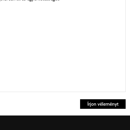
Írjon véleményt
ett időpontban.