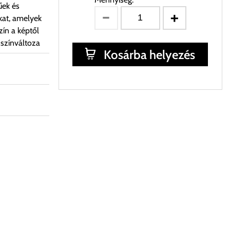
űek és
kat, amelyek
ín a képtől
 színváltoza
Kosárba helyezés