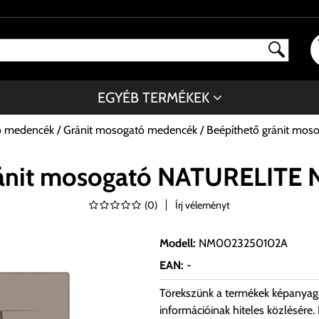
EGYÉB TERMÉKEK
ó medencék
Gránit mosogató medencék
Beépíthető gránit mo
ránit mosogató NATURELITE 
(
0
)
Írj véleményt
Modell
:
NM0023250102A
EAN
:
-
Törekszünk a termékek képanyag
információinak hiteles közlésére.