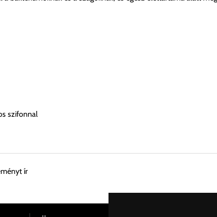
os szifonnal
eményt ír
esen átvenni Budapesti Cégcsoportunk Stúdiójában előre egyeztet