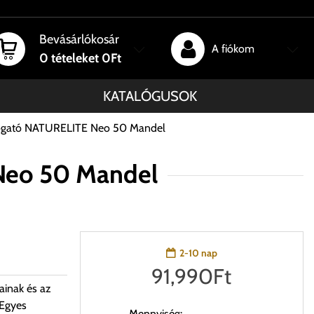
Bevásárlókosár
A fiókom
0
tételeket
0Ft
KATALÓGUSOK
sogató NATURELITE Neo 50 Mandel
Neo 50 Mandel
2-10 nap
91,990
Ft
ainak és az
 Egyes
Mennyiség: