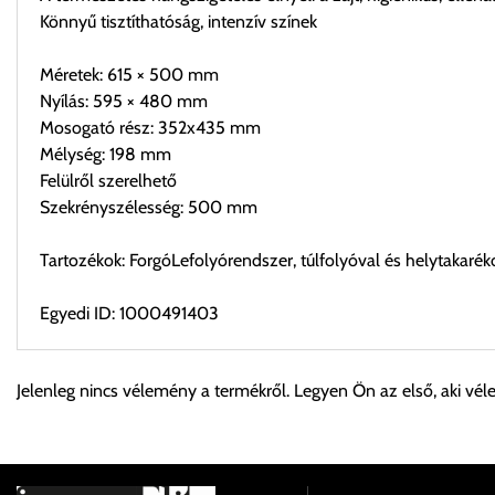
Könnyű tisztíthatóság, intenzív színek
Méretek: 615 × 500 mm
Nyílás: 595 × 480 mm
Mosogató rész: 352x435 mm
Mélység: 198 mm
Felülről szerelhető
Szekrényszélesség: 500 mm
Tartozékok: ForgóLefolyórendszer, túlfolyóval és helytakarék
Egyedi ID: 1000491403
Személyes átvétel:
Jelenleg nincs vélemény a termékről. Legyen Ön az első, aki vél
Önnek lehetősége van rendelését a beérkezést követően ingyen
Cím:
1133 Budapest, Váci út 100.