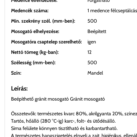
Medence elrendezése:
Forgatható
Medencék száma:
1 medence félcseptálcá
Min. szekrény szél. (mm-ben):
500
Mosogató elhelyezése:
Beépített
Mosogatóra csaptelep szerelhető:
igen
Nettó tömeg (kg-ban):
12
Szélesség (mm-ben):
500
Szín:
Mandel
Leírás:
Beépíthető gránit mosogató Gránit mosogató
Összetevők: természetes kvarc 80%, akrilgyanta 20%, színez
Tartós, hőálló (280 °C-ig) karc-, folt- és ütődésálló.
Sima felülete könnyen tisztítható és karbantartható.
A természetes hangszigetelés elnyeli a zajt, higiénikus, elle