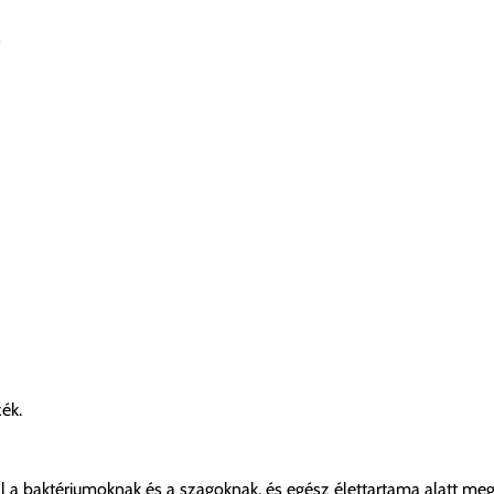
s
ék.
náll a baktériumoknak és a szagoknak, és egész élettartama alatt meg