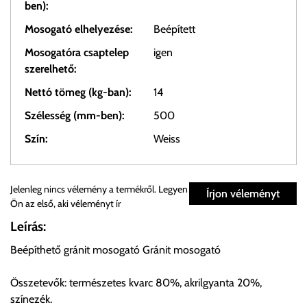
ben):
Mosogató elhelyezése:
Beépített
Mosogatóra csaptelep
igen
szerelhető:
Nettó tömeg (kg-ban):
14
Szélesség (mm-ben):
500
Szín:
Weiss
Személyes átvétel:
Jelenleg nincs vélemény a termékről. Legyen
Írjon véleményt
Ön az első, aki véleményt ír
Önnek lehetősége van rendelését a beérkezést követően
Leírás:
ingyenesen átvenni Budapesti Cégcsoportunk Stúdiójában
Beépíthető gránit mosogató Gránit mosogató
előre egyeztetett időpontban.
Összetevők: természetes kvarc 80%, akrilgyanta 20%,
Cím:
1133 Budapest, Váci út 100.
színezék.