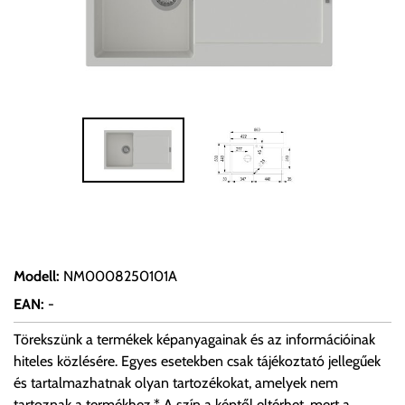
Modell
:
NM0008250101A
EAN
:
-
Törekszünk a termékek képanyagainak és az információinak
hiteles közlésére. Egyes esetekben csak tájékoztató jellegűek
és tartalmazhatnak olyan tartozékokat, amelyek nem
tartoznak a termékhez.* A szín a képtől eltérhet, mert a