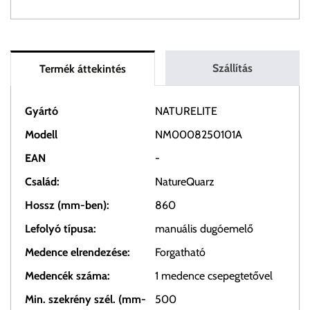
Szállítás
Termék áttekintés
Gyártó
NATURELITE
Modell
NM0008250101A
EAN
-
Család:
NatureQuarz
Hossz (mm-ben):
860
Lefolyó típusa:
manuális dugóemelő
Medence elrendezése:
Forgatható
Medencék száma:
1 medence csepegtetővel
Min. szekrény szél. (mm-
500