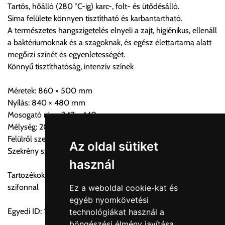
Tartós, hőálló (280 °C-ig) karc-, folt- és ütődésálló.
Sima felülete könnyen tisztítható és karbantartható.
Szállítási díjak:
A természetes hangszigetelés elnyeli a zajt, higiénikus, ellenáll
Az oldalunkon rendelés esetén, amennyiben szállítást is kér,
a baktériumoknak és a szagoknak, és egész élettartama alatt
úgy esetenként több lehetőséget ajánl fel a program. Kérjük, a
megőrzi színét és egyenletességét.
vásárolt árú figyelembevételével az önnek megfelelő szállítási
Könnyű tisztíthatóság, intenzív színek
költséget válassza ki.
Amennyiben nem biztos választásában, vagy a program
Méretek: 860 × 500 mm
automatikusan nem ajánl fel szállítási költséget, úgy válassza
Nyílás: 840 × 480 mm
a 0.- forintos szállítást, kollégáink megvizsgálják a vásárolt
Mosogató rész: 347 × 440 mm
termék adatait, majd visszaigazolják a szállítás költségét.
Mélység: 200 mm
Felülről szerelhető
Ingyenes szállítási lehetőség nincs!
Az oldal sütiket
Szekrény szélessége: 500 mm
Egyes termékek súlyát a program nem ismeri, rendelés esetén
használ
a központ igazolja vissza. Amennyiben a költséget az Ön által
Tartozékok: Lefolyórendszer, túlfolyóval és helytakarékos
gondoltnál magasabb értékben igazoljuk vissza, úgy a
szifonnal
Ez a weboldal cookie-kat és
visszaigazolástól számított 24 órán belül a terméket
egyéb nyomkövetési
lemondhatja, vagy kérheti a személyes átvételre való
Egyedi ID: 1000491408
technológiákat használ a
módosítását.
böngészési élmény javítása